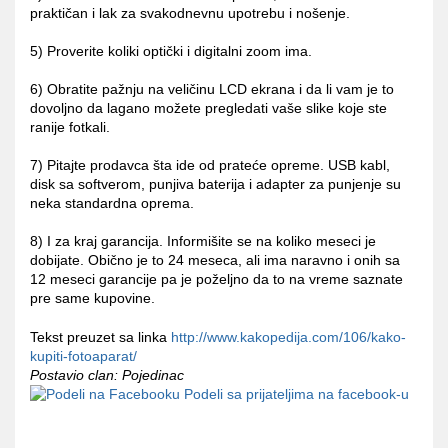
praktičan i lak za svakodnevnu upotrebu i nošenje.
5) Proverite koliki optički i digitalni zoom ima.
6) Obratite pažnju na veličinu LCD ekrana i da li vam je to
dovoljno da lagano možete pregledati vaše slike koje ste
ranije fotkali.
7) Pitajte prodavca šta ide od prateće opreme. USB kabl,
disk sa softverom, punjiva baterija i adapter za punjenje su
neka standardna oprema.
8) I za kraj garancija. Informišite se na koliko meseci je
dobijate. Obično je to 24 meseca, ali ima naravno i onih sa
12 meseci garancije pa je poželjno da to na vreme saznate
pre same kupovine.
Tekst preuzet sa linka
http://www.kakopedija.com/106/kako-
kupiti-fotoaparat/
Postavio clan: Pojedinac
Podeli sa prijateljima na facebook-u