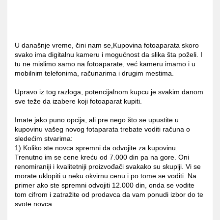
U današnje vreme, čini nam se,Kupovina fotoaparata skoro
svako ima digitalnu kameru i mogućnost da slika šta poželi. I
tu ne mislimo samo na fotoaparate, već kameru imamo i u
mobilnim telefonima, računarima i drugim mestima.
Upravo iz tog razloga, potencijalnom kupcu je svakim danom
sve teže da izabere koji fotoaparat kupiti.
Imate jako puno opcija, ali pre nego što se upustite u
kupovinu vašeg novog fotaparata trebate voditi računa o
sledećim stvarima:
1) Koliko ste novca spremni da odvojite za kupovinu.
Trenutno im se cene kreću od 7.000 din pa na gore. Oni
renomiraniji i kvalitetniji proizvođači svakako su skuplji. Vi se
morate uklopiti u neku okvirnu cenu i po tome se voditi. Na
primer ako ste spremni odvojiti 12.000 din, onda se vodite
tom cifrom i zatražite od prodavca da vam ponudi izbor do te
svote novca.