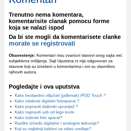
Trenutno nema komentara,
komentarisite clanak pomocu forme
koja se nalazi ispod
Da bi ste mogli da komentarisete clanke
morate se registrovati
Obavestenje:
Komentari nisu zvanicni stavovi ovog sajta već
subjektivna mišljenja. Sajt Uputstva.rs nije odgovoran za
stavove koji su iznešeni u komentarima i oni su vlasništvo
njihovih autora.
Pogledajte i ova uputstva
Kako bezbjedno otljučati (jailbreak) iPOD Touch ?
Kako odabrati digitalni fotoaparat ?
Kako popraviti daljinski upravljač ?
Kako napraviti usb od lego kocki
Kako izabrati foto aparat?
Razlike između digitalne i analogne televizije?
Koji su najbitniji kablovi za video uređaje?