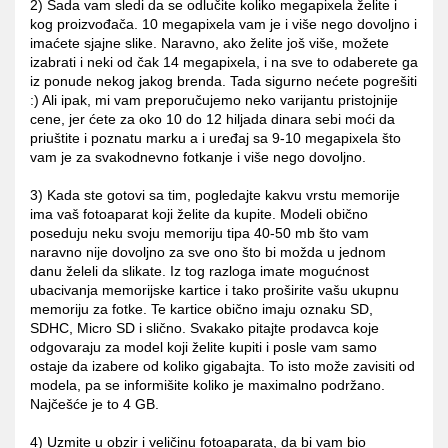
2) Sada vam sledi da se odlučite koliko megapixela želite i
kog proizvođača. 10 megapixela vam je i više nego dovoljno i
imaćete sjajne slike. Naravno, ako želite još više, možete
izabrati i neki od čak 14 megapixela, i na sve to odaberete ga
iz ponude nekog jakog brenda. Tada sigurno nećete pogrešiti
:) Ali ipak, mi vam preporučujemo neko varijantu pristojnije
cene, jer ćete za oko 10 do 12 hiljada dinara sebi moći da
priuštite i poznatu marku a i uređaj sa 9-10 megapixela što
vam je za svakodnevno fotkanje i više nego dovoljno.
3) Kada ste gotovi sa tim, pogledajte kakvu vrstu memorije
ima vaš fotoaparat koji želite da kupite. Modeli obično
poseduju neku svoju memoriju tipa 40-50 mb što vam
naravno nije dovoljno za sve ono što bi možda u jednom
danu želeli da slikate. Iz tog razloga imate mogućnost
ubacivanja memorijske kartice i tako proširite vašu ukupnu
memoriju za fotke. Te kartice obično imaju oznaku SD,
SDHC, Micro SD i slično. Svakako pitajte prodavca koje
odgovaraju za model koji želite kupiti i posle vam samo
ostaje da izabere od koliko gigabajta. To isto može zavisiti od
modela, pa se informišite koliko je maximalno podržano.
Najčešće je to 4 GB.
4) Uzmite u obzir i veličinu fotoaparata, da bi vam bio