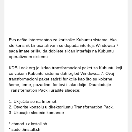
Evo nešto interesantno za korisnike Kubuntu sistema. Ako
ste korisnik Linuxa ali vam se dopada interfejs Windowsa 7,
sada imate priliku da dobijete sličan interfejs na Kubuntu
operativnom sistemu.
KDE-Look.org je izdao transformacioni paket za Kubuntu koji
će vašem Kubuntu sistemu dati izgled Windowsa 7. Ovaj
transformacioni paket sadrži funkcije kao što su kolorne
šeme, teme, pozadine, fontovi i tako dalje. Daunlodujte
Transformation Pack i uradite sledeće:
1. Uključite se na Internet.
2. Otvorite konsolu u direktorijumu Transformation Pack.
3. Ukucajte sledeće komande:
* chmod +x install.sh
* sudo ./install.sh