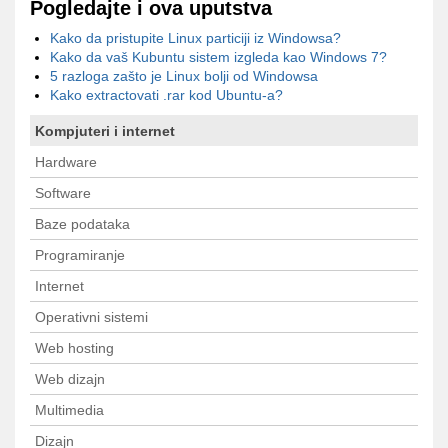
Pogledajte i ova uputstva
Kako da pristupite Linux particiji iz Windowsa?
Kako da vaš Kubuntu sistem izgleda kao Windows 7?
5 razloga zašto je Linux bolji od Windowsa
Kako extractovati .rar kod Ubuntu-a?
Kompjuteri i internet
Hardware
Software
Baze podataka
Programiranje
Internet
Operativni sistemi
Web hosting
Web dizajn
Multimedia
Dizajn