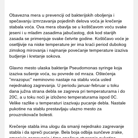
Obavezna mera u prevenciji od bakterijskih oboljenja i
spečavanju izmrzavanja pojedinih delova voća je krečenje
stabala voća. Ova mera obavlja se u koštičavom voću svake
jeseni i u mladim zasadima jabučastog, dok kod starijih
zasada se primenjuje svake četvrte godine. Koštičavo voće je
osetljivije na niske temperature jer ima kraći period dubokog
zimskog mirovanja i najmanje povećanje temperature izaziva
budjenje i kretanje sokova.
Glavno mesto ulaska bakterije Pseudomonas syringe koja
izaziva sušenje voća, su povrede od mraza. Oštećenja
"mrazopuc" neminovno nastaje na stablu voća usled
nejednakog zagrevanja. U periodu januar-februar u toku
dana južna strana debla se zagreva pri temperaturama i do
20C, a u toku noći je izloženo temperaturama ispod 0C.
Velike razlike u temperaturi izazivaju pucanje debla. Nastale
pukotine na stablu prestavljaju ulazno mesto za
prouzrokovače bolesti.
Krečenje stabla ima ulogu da smanji nejednako zagrevanje
stabla i da spreči pucanje. Bela boja odbija sunčeve zrake,
smanjuje zagrevanje i time spečava stvaranje pukotina.