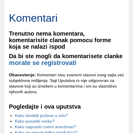
Komentari
Trenutno nema komentara,
komentarisite clanak pomocu forme
koja se nalazi ispod
Da bi ste mogli da komentarisete clanke
morate se registrovati
Obavestenje:
Komentari nisu zvanicni stavovi ovog sajta već
subjektivna mišljenja. Sajt Uputstva.rs nije odgovoran za
stavove koji su iznešeni u komentarima i oni su vlasništvo
njihovih autora.
Pogledajte i ova uputstva
Kako istrebiti puževe u vrtu?
Kako posaditi voćku?
Kako napraviti cvetni aranžman?
Kako se neguje biljka minđušica?