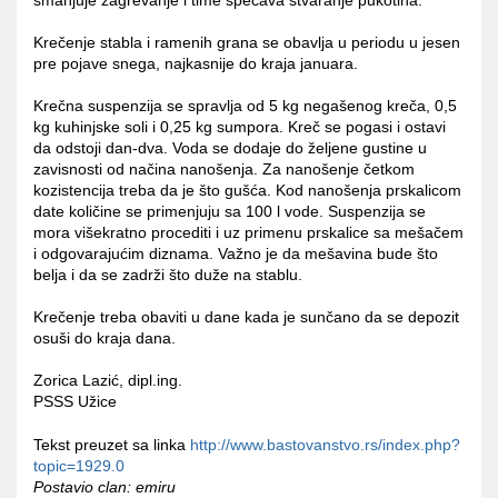
Krečenje stabla i ramenih grana se obavlja u periodu u jesen
pre pojave snega, najkasnije do kraja januara.
Krečna suspenzija se spravlja od 5 kg negašenog kreča, 0,5
kg kuhinjske soli i 0,25 kg sumpora. Kreč se pogasi i ostavi
da odstoji dan-dva. Voda se dodaje do željene gustine u
zavisnosti od načina nanošenja. Za nanošenje četkom
kozistencija treba da je što gušća. Kod nanošenja prskalicom
date količine se primenjuju sa 100 l vode. Suspenzija se
mora višekratno procediti i uz primenu prskalice sa mešačem
i odgovarajućim diznama. Važno je da mešavina bude što
belja i da se zadrži što duže na stablu.
Krečenje treba obaviti u dane kada je sunčano da se depozit
osuši do kraja dana.
Zorica Lazić, dipl.ing.
PSSS Užice
Tekst preuzet sa linka
http://www.bastovanstvo.rs/index.php?
topic=1929.0
Postavio clan: emiru