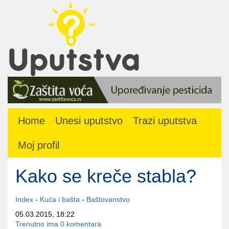
Home
Unesi uputstvo
Trazi uputstva
Moj profil
Kako se kreče stabla?
Index
-
Kuća i bašta
-
Baštovanstvo
05.03.2015, 18:22
Trenutno ima 0 komentara