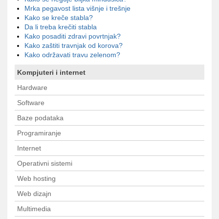
Mrka pegavost lista višnje i trešnje
Kako se kreče stabla?
Da li treba krečiti stabla
Kako posaditi zdravi povrtnjak?
Kako zaštiti travnjak od korova?
Kako održavati travu zelenom?
Kompjuteri i internet
Hardware
Software
Baze podataka
Programiranje
Internet
Operativni sistemi
Web hosting
Web dizajn
Multimedia