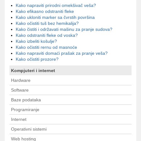
Kako napraviti prirodni omekšivač veša?
Kako efikasno odstraniti fleke
Kako ukloniti marker sa čvrstih površina
Kako očistiti tuš bez hemikalija?
Kako čistiti i održavati mašinu za pranje sudova?
Kako odstraniti fleke od voska?
Kako izbeliti košulje?
Kako očistiti rernu od masnoće
Kako napraviti domaći prašak za pranje veša?
Kako očistiti prozore?
Kompjuteri i internet
Hardware
Software
Baze podataka
Programiranje
Internet
Operativni sistemi
Web hosting