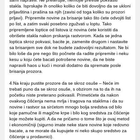
stakla. Isprskajte ih onoliko koliko će biti dovoljno da se ukloni
prljavština i prašina sa njih (zavisi od toga koliko su prozori
prljavi). Pripremite novine za brisanje tako što ćete odvojiti list
po list, a zatim svaki posebno zgužvati u loptu. Tako
pripremljene loptice od listova iz novina ćete koristiti da
obrišete stakla nakon prskanja rastvorom. Kada se jedna
loptica skroz pokvasi, bacite je, zamenite drugom i nastavite
sa brisanjem sve dok ne budete zadovoljni rezultatom. Ne bi
bilo loše da pre nego što počnete da radite pripremite i neku
kesu u koju ćete bacati potrošene novine, da ne biste
napravili haos u kući i morali dodatno da spremate posle
brisanja prozora.
4.Na kraju pustite prozore da se skroz osuše – Neće im
trebati puno da se skroz osuše, s obzirom na to da ih na
početku niste preterano pokvasili. Primetićete da nakon
ovakvog čišćenja nema mrlja i tragova na staklima i da su
novine i rastvor sa sirćetom mnogo bolja sredstva od bilo
koje pamučne ili magične krpe i bilo kog sredstva za čišćenje
koje možete kupiti. A da ne pričamo o tome što je ovaj metod
i ekonomičniji (sigurno imate neke stare novine koje redovno
bacate, a ne morate da kupujete ni neko skupo sredstvo za
čišćenje u prodavnici).