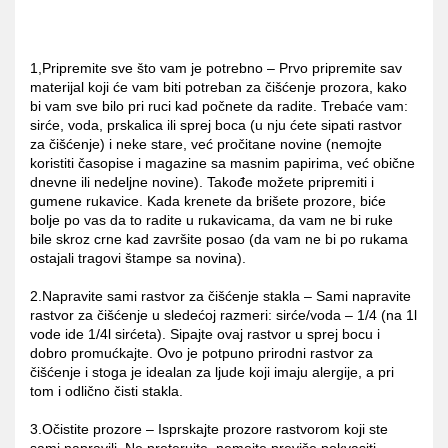
1,Pripremite sve što vam je potrebno – Prvo pripremite sav
materijal koji će vam biti potreban za čišćenje prozora, kako
bi vam sve bilo pri ruci kad počnete da radite. Trebaće vam:
sirće, voda, prskalica ili sprej boca (u nju ćete sipati rastvor
za čišćenje) i neke stare, već pročitane novine (nemojte
koristiti časopise i magazine sa masnim papirima, već obične
dnevne ili nedeljne novine). Takođe možete pripremiti i
gumene rukavice. Kada krenete da brišete prozore, biće
bolje po vas da to radite u rukavicama, da vam ne bi ruke
bile skroz crne kad završite posao (da vam ne bi po rukama
ostajali tragovi štampe sa novina).
2.Napravite sami rastvor za čišćenje stakla – Sami napravite
rastvor za čišćenje u sledećoj razmeri: sirće/voda – 1/4 (na 1l
vode ide 1/4l sirćeta). Sipajte ovaj rastvor u sprej bocu i
dobro promućkajte. Ovo je potpuno prirodni rastvor za
čišćenje i stoga je idealan za ljude koji imaju alergije, a pri
tom i odlično čisti stakla.
3.Očistite prozore – Isprskajte prozore rastvorom koji ste
sami napravili. Ne preterujte, nemojte previše pokvasiti