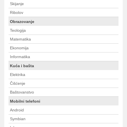
Skijanje
Ribolov
Obrazovanje
Teologija
Matematika
Ekonomija
Informatika
Kuća i bašta
Elektrika
Čišćenje
Baštovanstvo
Mobilni telefoni
Android
Symbian