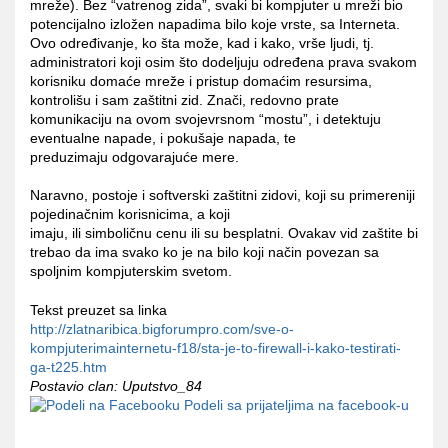
mreže). Bez “vatrenog zida”, svaki bi kompjuter u mreži bio
potencijalno izložen napadima bilo koje vrste, sa Interneta.
Ovo određivanje, ko šta može, kad i kako, vrše ljudi, tj.
administratori koji osim što dodeljuju određena prava svakom
korisniku domaće mreže i pristup domaćim resursima,
kontrolišu i sam zaštitni zid. Znači, redovno prate
komunikaciju na ovom svojevrsnom “mostu”, i detektuju
eventualne napade, i pokušaje napada, te
preduzimaju odgovarajuće mere.
Naravno, postoje i softverski zaštitni zidovi, koji su primereniji
pojedinačnim korisnicima, a koji
imaju, ili simboličnu cenu ili su besplatni. Ovakav vid zaštite bi
trebao da ima svako ko je na bilo koji način povezan sa
spoljnim kompjuterskim svetom.
Tekst preuzet sa linka
http://zlatnaribica.bigforumpro.com/sve-o-
kompjuterimainternetu-f18/sta-je-to-firewall-i-kako-testirati-
ga-t225.htm
Postavio clan: Uputstvo_84
Podeli sa prijateljima na facebook-u