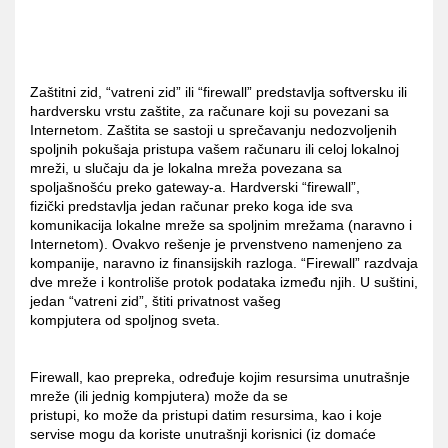
Zaštitni zid, “vatreni zid” ili “firewall” predstavlja softversku ili
hardversku vrstu zaštite, za računare koji su povezani sa
Internetom. Zaštita se sastoji u sprečavanju nedozvoljenih
spoljnih pokušaja pristupa vašem računaru ili celoj lokalnoj
mreži, u slučaju da je lokalna mreža povezana sa
spoljašnošću preko gateway-a. Hardverski “firewall”,
fizički predstavlja jedan računar preko koga ide sva
komunikacija lokalne mreže sa spoljnim mrežama (naravno i
Internetom). Ovakvo rešenje je prvenstveno namenjeno za
kompanije, naravno iz finansijskih razloga. “Firewall” razdvaja
dve mreže i kontroliše protok podataka između njih. U suštini,
jedan “vatreni zid”, štiti privatnost vašeg
kompjutera od spoljnog sveta.
Firewall, kao prepreka, određuje kojim resursima unutrašnje
mreže (ili jednig kompjutera) može da se
pristupi, ko može da pristupi datim resursima, kao i koje
servise mogu da koriste unutrašnji korisnici (iz domaće