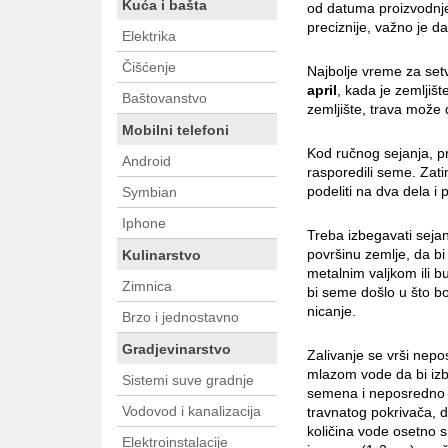
Kuća i bašta
od datuma proizvodnje
preciznije, važno je 
Elektrika
Čišćenje
Najbolje vreme za set
april
, kada je zemljišt
Baštovanstvo
zemljište, trava može 
Mobilni telefoni
Kod ručnog sejanja, p
Android
rasporedili seme. Zati
podeliti na dva dela i
Symbian
Iphone
Treba izbegavati seja
površinu zemlje, da b
Kulinarstvo
metalnim valjkom ili 
Zimnica
bi seme došlo u što bo
nicanje.
Brzo i jednostavno
Gradjevinarstvo
Zalivanje se vrši nepos
mlazom vode da bi izb
Sistemi suve gradnje
semena i neposredno p
Vodovod i kanalizacija
travnatog pokrivača, d
količina vode osetno s
Elektroinstalacije