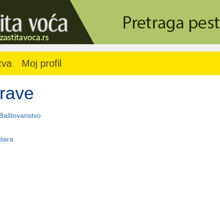
tva
Moj profil
trave
Baštovanstvo
tara