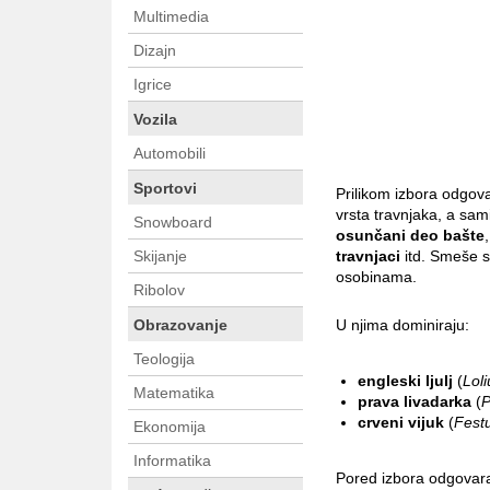
Multimedia
Dizajn
Igrice
Vozila
Automobili
Sportovi
Prilikom izbora odgov
vrsta travnjaka, a sa
Snowboard
osunčani deo bašte
Skijanje
travnjaci
itd. Smeše se
osobinama.
Ribolov
Obrazovanje
U njima dominiraju:
Teologija
engleski ljulj
(
Lol
Matematika
prava livadarka
(
P
crveni vijuk
(
Fest
Ekonomija
Informatika
Pored izbora odgovara