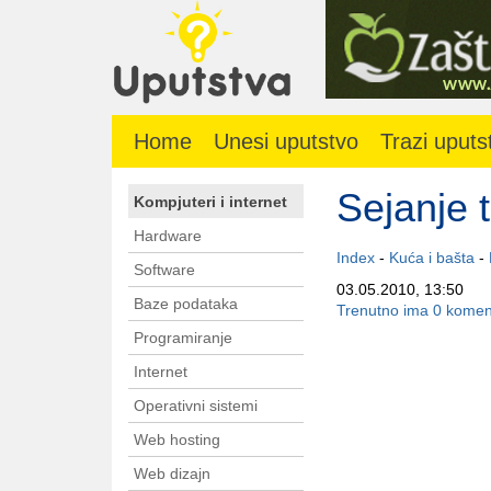
Home
Unesi uputstvo
Trazi uputs
Sejanje 
Kompjuteri i internet
Hardware
Index
-
Kuća i bašta
-
Software
03.05.2010, 13:50
Baze podataka
Trenutno ima 0 komen
Programiranje
Internet
Operativni sistemi
Web hosting
Web dizajn