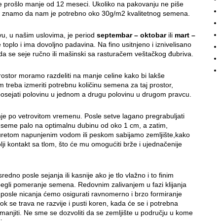
 prošlo manje od 12 meseci. Ukoliko na pakovanju ne piše
da znamo da nam je potrebno oko 30g/m2 kvalitetnog semena.
vu, u našim uslovima, je period
septembar – oktobar
ili
mart –
e toplo i ima dovoljno padavina. Na fino usitnjeno i iznivelisano
da se seje ručno ili mašinski sa rasturačem veštačkog đubriva.
rostor moramo razdeliti na manje celine kako bi lakše
m treba izmeriti potrebnu količinu semena za taj prostor,
 posejati polovinu u jednom a drugu polovinu u drugom pravcu.
nje po vetrovitom vremenu. Posle setve lagano pregrabuljati
i seme palo na optimalnu dubinu od oko 1 cm, a zatim,
buretom napunjenim vodom ili peskom sabijamo zemljište,kako
lji kontakt sa tlom, što će mu omogućiti brže i ujednačenije
redno posle sejanja ili kasnije ako je tlo vlažno i to finim
egli pomeranje semena. Redovnim zalivanjem u fazi klijanja
osle nicanja ćemo osigurati ravnomerno i brzo formiranje
ok se trava ne razvije i pusti koren, kada će se i potrebna
manjiti. Ne sme se dozvoliti da se zemljište u području u kome