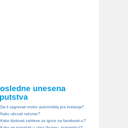
osledne unesena
putstva
Da li zagrevati motor automobila pre kretanja?
Kako ubrzati računar?
Kako blokirati zahteve za igrice na facebook-u?
Kako se ponašati u crkvi (hramu, manastiru)?