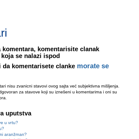
ri
 komentara, komentarisite clanak
koja se nalazi ispod
morate se
i da komentarisete clanke
ri nisu zvanicni stavovi ovog sajta već subjektivna mišljenja.
odgovoran za stavove koji su iznešeni u komentarima i oni su
ora.
va uputstva
ve u vrtu?
u?
tni aranžman?