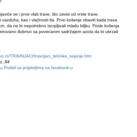
i.
aviće se i prve vlati trave, što zavisi od vrste trave,
i vazduha, kao i vlažnosti tla. Prvo košenje obaviti kada trava
cm, da ne bi nepotrebno iscrpljivali mladu biljku. Posle košenja
binovano đubrivo sa povećanim sadržajem azota da bi ubrzali
vo.rs/TRAVNJACI/travnjaci_tehnike_sejanje.htm
vo_84
Podeli sa prijateljima na facebook-u