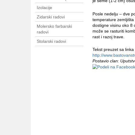
je seme (1-2 cm) osuš
Izolacije
Posle nedelju – dve poj
Zidarski radovi
temperature zemljišta 
dostigne visinu oko 8 
Molersko farbarski
može se rasturiti kom
radovi
rast i razoj trave.
Stolarski radovi
Tekst preuzet sa linka
http://www.bastovanst
Postavio clan: Uputst