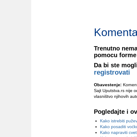
Komenta
Trenutno nema
pomocu forme 
Da bi ste mogl
registrovati
Obavestenje:
Komenta
Sajt Uputstva.rs nije 
vlasništvo njihovih aut
Pogledajte i o
Kako istrebiti puže
Kako posaditi voćk
Kako napraviti cve