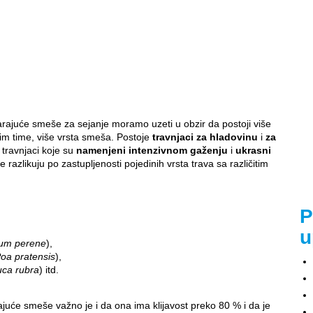
arajuće smeše za sejanje moramo uzeti u obzir da postoji više
mim time, više vrsta smeša. Postoje
travnjaci za hladovinu
i
za
, travnjaci koje su
namenjeni intenzivnom gaženju
i
ukrasni
 razlikuju po zastupljenosti pojedinih vrsta trava sa različitim
P
u
ium perene
),
oa pratensis
),
uca rubra
) itd.
juće smeše važno je i da ona ima klijavost preko 80 % i da je