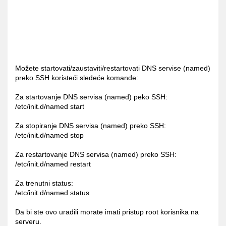
Možete startovati/zaustaviti/restartovati DNS servise (named)
preko SSH koristeći sledeće komande:
Za startovanje DNS servisa (named) peko SSH:
/etc/init.d/named start
Za stopiranje DNS servisa (named) preko SSH:
/etc/init.d/named stop
Za restartovanje DNS servisa (named) preko SSH:
/etc/init.d/named restart
Za trenutni status:
/etc/init.d/named status
Da bi ste ovo uradili morate imati pristup root korisnika na
serveru.