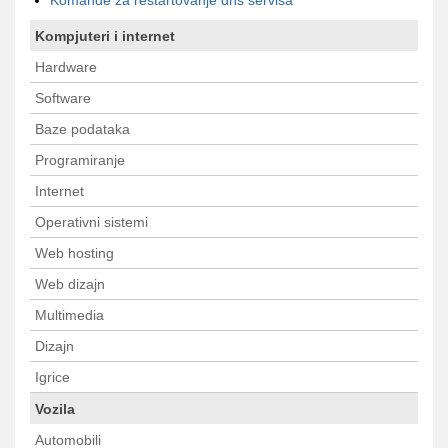
Komande za restartovanje dns servisa
Kompjuteri i internet
Hardware
Software
Baze podataka
Programiranje
Internet
Operativni sistemi
Web hosting
Web dizajn
Multimedia
Dizajn
Igrice
Vozila
Automobili