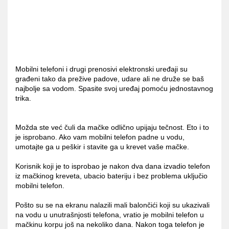
Mobilni telefoni i drugi prenosivi elektronski uređaji su
građeni tako da prežive padove, udare ali ne druže se baš
najbolje sa vodom. Spasite svoj uređaj pomoću jednostavnog
trika.
Možda ste već čuli da mačke odlično upijaju tečnost. Eto i to
je isprobano. Ako vam mobilni telefon padne u vodu,
umotajte ga u peškir i stavite ga u krevet vaše mačke.
Korisnik koji je to isprobao je nakon dva dana izvadio telefon
iz mačkinog kreveta, ubacio bateriju i bez problema uključio
mobilni telefon.
Pošto su se na ekranu nalazili mali balončići koji su ukazivali
na vodu u unutrašnjosti telefona, vratio je mobilni telefon u
mačkinu korpu još na nekoliko dana. Nakon toga telefon je