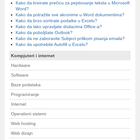
Kako da kreirate prečicu za pejstovanje teksta u Microsoft
Word?
Kako da potražite sve akronime u Word dokumentima?
Kako da brzo sortirate podatke u Excelu?
Kako da lako upravljate dodacima Office-a?
Kako da poboljšate Outlook?
Kako da ne zaboravite Subject prilikom pisanja emaila?
Kako da upotrebite Autofill u Excelu?
Kompjuteri i internet
Hardware
Software
Baze podataka
Programiranje
Internet
Operativni sistemi
Web hosting
Web dizajn