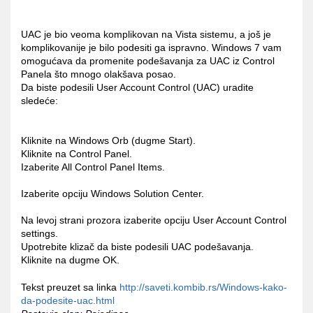
UAC je bio veoma komplikovan na Vista sistemu, a još je
komplikovanije je bilo podesiti ga ispravno. Windows 7 vam
omogućava da promenite podešavanja za UAC iz Control
Panela što mnogo olakšava posao.
Da biste podesili User Account Control (UAC) uradite
sledeće:
Kliknite na Windows Orb (dugme Start).
Kliknite na Control Panel.
Izaberite All Control Panel Items.
Izaberite opciju Windows Solution Center.
Na levoj strani prozora izaberite opciju User Account Control
settings.
Upotrebite klizač da biste podesili UAC podešavanja.
Kliknite na dugme OK.
Tekst preuzet sa linka
http://saveti.kombib.rs/Windows-kako-
da-podesite-uac.html