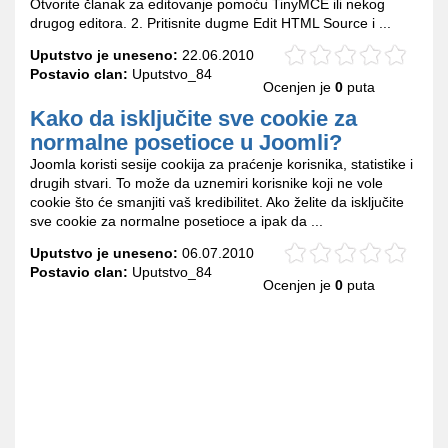
Otvorite članak za editovanje pomoću TinyMCE ili nekog
drugog editora. 2. Pritisnite dugme Edit HTML Source i ...
Uputstvo je uneseno:
22.06.2010
Postavio clan:
Uputstvo_84
Ocenjen je
0
puta
Kako da isključite sve cookie za
normalne posetioce u Joomli?
Joomla koristi sesije cookija za praćenje korisnika, statistike i
drugih stvari. To može da uznemiri korisnike koji ne vole
cookie što će smanjiti vaš kredibilitet. Ako želite da isključite
sve cookie za normalne posetioce a ipak da ...
Uputstvo je uneseno:
06.07.2010
Postavio clan:
Uputstvo_84
Ocenjen je
0
puta