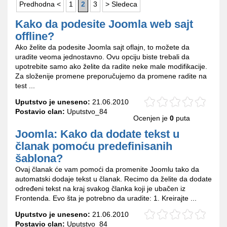
Predhodna <
1
2
3
> Sledeca
Kako da podesite Joomla web sajt
offline?
Ako želite da podesite Joomla sajt oflajn, to možete da
uradite veoma jednostavno. Ovu opciju biste trebali da
upotrebite samo ako želite da radite neke male modifikacije.
Za složenije promene preporučujemo da promene radite na
test ...
Uputstvo je uneseno:
21.06.2010
Postavio clan:
Uputstvo_84
Ocenjen je
0
puta
Joomla: Kako da dodate tekst u
članak pomoću predefinisanih
šablona?
Ovaj članak će vam pomoći da promenite Joomlu tako da
automatski dodaje tekst u članak. Recimo da želite da dodate
određeni tekst na kraj svakog članka koji je ubačen iz
Frontenda. Evo šta je potrebno da uradite: 1. Kreirajte ...
Uputstvo je uneseno:
21.06.2010
Postavio clan:
Uputstvo_84