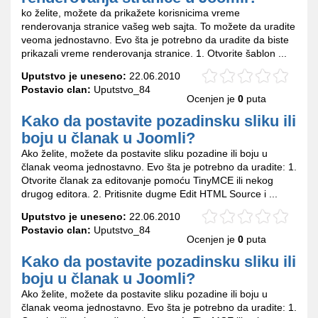
ko želite, možete da prikažete korisnicima vreme
renderovanja stranice vašeg web sajta. To možete da uradite
veoma jednostavno. Evo šta je potrebno da uradite da biste
prikazali vreme renderovanja stranice. 1. Otvorite šablon ...
Uputstvo je uneseno:
22.06.2010
Postavio clan:
Uputstvo_84
Ocenjen je
0
puta
Kako da postavite pozadinsku sliku ili
boju u članak u Joomli?
Ako želite, možete da postavite sliku pozadine ili boju u
članak veoma jednostavno. Evo šta je potrebno da uradite: 1.
Otvorite članak za editovanje pomoću TinyMCE ili nekog
drugog editora. 2. Pritisnite dugme Edit HTML Source i ...
Uputstvo je uneseno:
22.06.2010
Postavio clan:
Uputstvo_84
Ocenjen je
0
puta
Kako da postavite pozadinsku sliku ili
boju u članak u Joomli?
Ako želite, možete da postavite sliku pozadine ili boju u
članak veoma jednostavno. Evo šta je potrebno da uradite: 1.