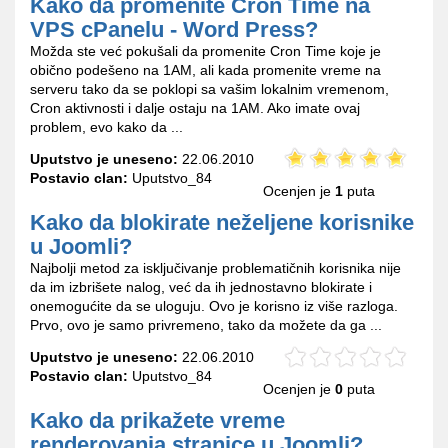
Kako da promenite Cron Time na
VPS cPanelu - Word Press?
Možda ste već pokušali da promenite Cron Time koje je
obično podešeno na 1AM, ali kada promenite vreme na
serveru tako da se poklopi sa vašim lokalnim vremenom,
Cron aktivnosti i dalje ostaju na 1AM. Ako imate ovaj
problem, evo kako da ...
Uputstvo je uneseno:
22.06.2010
Postavio clan:
Uputstvo_84
Ocenjen je
1
puta
Kako da blokirate neželjene korisnike
u Joomli?
Najbolji metod za isključivanje problematičnih korisnika nije
da im izbrišete nalog, već da ih jednostavno blokirate i
onemogućite da se uloguju. Ovo je korisno iz više razloga.
Prvo, ovo je samo privremeno, tako da možete da ga ...
Uputstvo je uneseno:
22.06.2010
Postavio clan:
Uputstvo_84
Ocenjen je
0
puta
Kako da prikažete vreme
renderovanja stranice u Joomli?