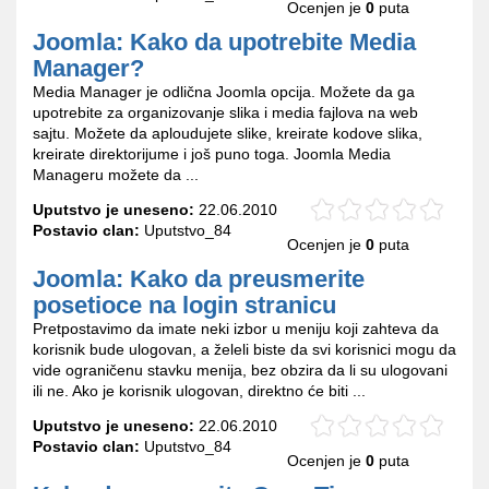
Ocenjen je
0
puta
Joomla: Kako da upotrebite Media
Manager?
Media Manager je odlična Joomla opcija. Možete da ga
upotrebite za organizovanje slika i media fajlova na web
sajtu. Možete da aploudujete slike, kreirate kodove slika,
kreirate direktorijume i još puno toga. Joomla Media
Manageru možete da ...
Uputstvo je uneseno:
22.06.2010
Postavio clan:
Uputstvo_84
Ocenjen je
0
puta
Joomla: Kako da preusmerite
posetioce na login stranicu
Pretpostavimo da imate neki izbor u meniju koji zahteva da
korisnik bude ulogovan, a želeli biste da svi korisnici mogu da
vide ograničenu stavku menija, bez obzira da li su ulogovani
ili ne. Ako je korisnik ulogovan, direktno će biti ...
Uputstvo je uneseno:
22.06.2010
Postavio clan:
Uputstvo_84
Ocenjen je
0
puta