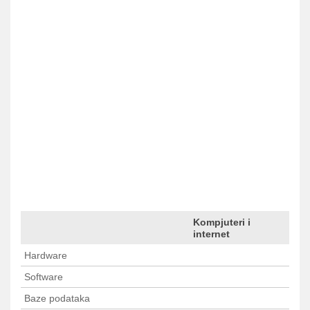
Kompjuteri i
Predhodna <
1
2
3
> Sledeca
internet
Hardware
Software
Baze podataka