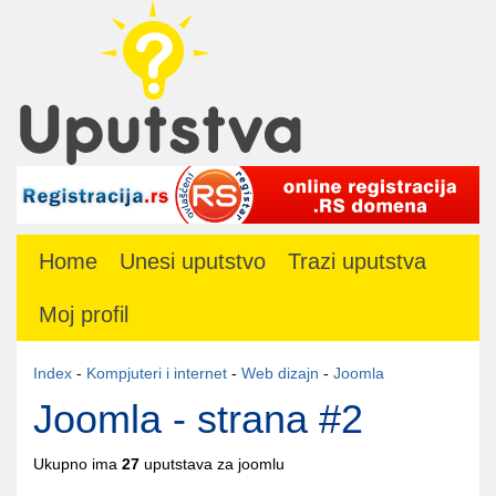
Home
Unesi uputstvo
Trazi uputstva
Moj profil
Index
-
Kompjuteri i internet
-
Web dizajn
-
Joomla
Joomla - strana #2
Ukupno ima
27
uputstava za joomlu