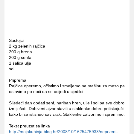
Sastojci
2 kg zelenih rajčica
200 g hrena
200 g senfa
1 šalica ulja
sol
Priprema
Rajčice operemo, očistimo i smeljemo na mašinu za meso pa
ostavimo po noći da se ocijedi u cjedilci.
Sljedeći dan dodati senf, nariban hren, ulje i sol pa sve dobro
izmiješati. Dobiveni ajvar staviti u staklenke dobro pritiskajući
kako bi se istisnuo sav zrak. Staklenke zatvorimo i spremimo.
Tekst preuzet sa linka
http://mojakuhinja.blog.hr/2008/10/1625475933/neprzeni-