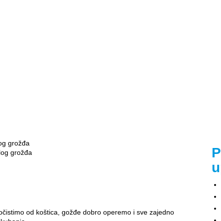
og grožđa
P
elog grožđa
u
čistimo od koštica, gožđe dobro operemo i sve zajedno