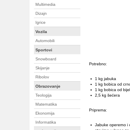
Multimedia
Dizajn
Igrice
Vozila
Automobili
Sportovi
Snowboard
Potrebno:
Skijanje
Ribolov
1 kg jabuka
1 kg bobica od crn
Obrazovanje
1 kg bobica od bij
Teologija
2,5 kg šećera
Matematika
Priprema:
Ekonomija
Informatika
Jabuke operemo i o