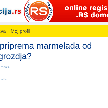
tva
Moj profil
 priprema marmelada od
 grozdja?
imnica
tara