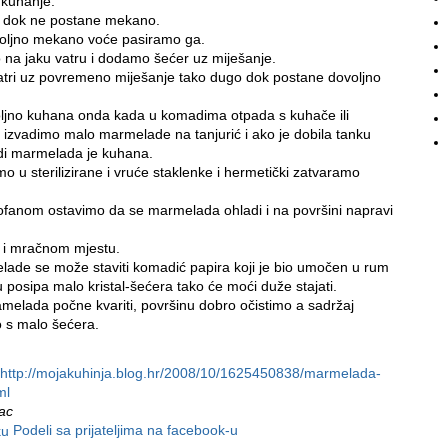
 kuhanje.
 dok ne postane mekano.
voljno mekano voće pasiramo ga.
na jaku vatru i dodamo šećer uz miješanje.
tri uz povremeno miješanje tako dugo dok postane dovoljno
ljno kuhana onda kada u komadima otpada s kuhače ili
o izvadimo malo marmelade na tanjurić i ako je dobila tanku
di marmelada je kuhana.
 u sterilizirane i vruće staklenke i hermetički zatvaramo
fanom ostavimo da se marmelada ohladi i na površini napravi
i mračnom mjestu.
ade se može staviti komadić papira koji je bio umočen u rum
 posipa malo kristal-šećera tako će moći duže stajati.
melada počne kvariti, površinu dobro očistimo a sadržaj
s malo šećera.
http://mojakuhinja.blog.hr/2008/10/1625450838/marmelada-
ml
nac
Podeli sa prijateljima na facebook-u