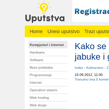
Home
Unesi uputstvo
Trazi uputs
Kako se
Kompjuteri i internet
Hardware
jabuke i
Software
Baze podataka
Index
-
Kulinarstvo
-
Z
15.09.2012, 11:00
Programiranje
Trenutno ima 0 komen
Internet
Operativni sistemi
Web hosting
Web dizajn