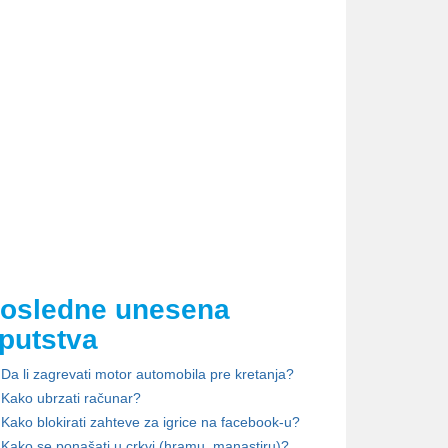
osledne unesena
putstva
Da li zagrevati motor automobila pre kretanja?
Kako ubrzati računar?
Kako blokirati zahteve za igrice na facebook-u?
Kako se ponašati u crkvi (hramu, manastiru)?