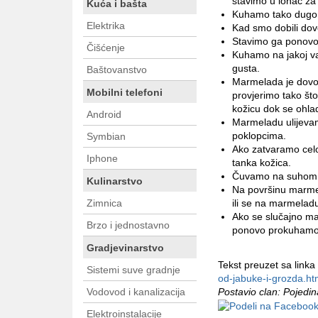
stavimo u lonac za
Kuća i bašta
Kuhamo tako dugo
Elektrika
Kad smo dobili do
Stavimo ga ponovo 
Čišćenje
Kuhamo na jakoj va
gusta.
Baštovanstvo
Marmelada je dovo
Mobilni telefoni
provjerimo tako št
kožicu dok se ohla
Android
Marmeladu ulijevamo
poklopcima.
Symbian
Ako zatvaramo celo
Iphone
tanka kožica.
Čuvamo na suhom 
Kulinarstvo
Na površinu marmel
Zimnica
ili se na marmeladu
Ako se slučajno ma
Brzo i jednostavno
ponovo prokuhamo 
Gradjevinarstvo
Tekst preuzet sa linka
Sistemi suve gradnje
od-jabuke-i-grozda.ht
Vodovod i kanalizacija
Postavio clan: Pojedi
Elektroinstalacije