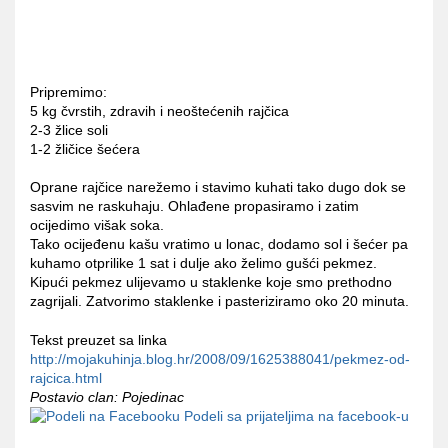
Pripremimo:
5 kg čvrstih, zdravih i neoštećenih rajčica
2-3 žlice soli
1-2 žličice šećera
Oprane rajčice narežemo i stavimo kuhati tako dugo dok se
sasvim ne raskuhaju. Ohlađene propasiramo i zatim
ocijedimo višak soka.
Tako ocijeđenu kašu vratimo u lonac, dodamo sol i šećer pa
kuhamo otprilike 1 sat i dulje ako želimo gušći pekmez.
Kipući pekmez ulijevamo u staklenke koje smo prethodno
zagrijali. Zatvorimo staklenke i pasteriziramo oko 20 minuta.
Tekst preuzet sa linka
http://mojakuhinja.blog.hr/2008/09/1625388041/pekmez-od-
rajcica.html
Postavio clan: Pojedinac
Podeli sa prijateljima na facebook-u