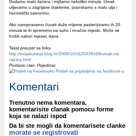
Dodamo malo šećera i mijšamo nekoliko minuta. Umak
ulijevamo u zagrijane staklenke, poprskamo s malo ulja i
hermetički zatvorimo.
Ako namjeravamo čuvati duže vrijeme pasteriziramo ih 20
minuta te ih spremimo na suho i mračno mjesto. Može se
trošiti nakon mjesec dana.
Tekst preuzet sa linka
http://mojakuhinja.blog.hr/2008/10/1625439169/umak-od-
rajcica.html
Postavio clan: Pojedinac
Podeli sa prijateljima na facebook-u
Komentari
Trenutno nema komentara,
komentarisite clanak pomocu forme
koja se nalazi ispod
Da bi ste mogli da komentarisete clanke
morate se registrovati