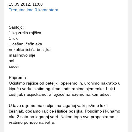
15.09.2012, 11:08
Trenutno ima 0 komentara
Sastojci:
1 kg zrelih rajčica
1 luk
1 češanj češnjaka
nekoliko listića bosiljka
maslinovo ulje
sol
šećer
Priprema:
Očistimo rajčice od peteljki, operemo ih, uronimo nakratko u
kipuću vodu i zatim ogulimo i odstranimo sjemenke. Luk i
češnjak nasjeckamo, a rajčice narežemo na komadiće.
U tavu ulijemo malo ulja i na laganoj vatri pržimo luk i
češnjak, dodamo rajčice i listiće bosiljka. Posolimo i kuhamo
oko 2 sata na laganoj vatri. Nakon toga sve propasiramo i
vratimo ponovo na vatru.