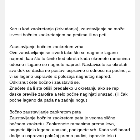
Kao u kod zaokretanja (krivudanja), zaustavljanje se može
izvesti bočnim zaokretanjem na prstima ili na peti.
Zaustavljanje bočnim zaokretom vrha
Ovo zaustavljanje se izvodi tako što se nagnete lagano
napred, kao što to činite kod okreta kada okrenete ramenima
udesno i lagano se nagnete napred. Nastavićete se okretati
sve dok se daska ne postavi uspravno u odnosu na padinu, a
vi se lagano uspravite iz položaja nagnutog napred.
Odkliznut ćete bočno i zaustaviti se.
Znaćete da li ste otišli predaleko u okretanju ako se rep
daske previše zarotira a telo počne naginjati unazad. (ili čak
počne lagano da pada na zadnju nogu)
Bočno zaustavljanje zaokretom peta
Zaustavljanje bočnim zaokretom peta je veoma slično
bočnom zaokretu. Zaokrenete ramenima prema levo,
nagnete tijelo lagano unazad, podignete vrh. Kada vaš board
dodje u uspravan položaj prema padini, ispravite telo i