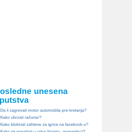
osledne unesena
putstva
Da li zagrevati motor automobila pre kretanja?
Kako ubrzati računar?
Kako blokirati zahteve za igrice na facebook-u?
Kako se ponašati u crkvi (hramu, manastiru)?