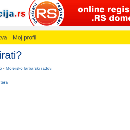
tva
Moj profil
rati?
vo
-
Molersko farbarski radovi
tara