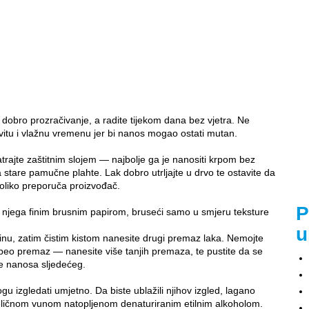
te dobro prozračivanje, a radite tijekom dana bez vjetra. Ne
vitu i vlažnu vremenu jer bi nanos mogao ostati mutan.
trajte zaštitnim slojem — najbolje ga je nanositi krpom bez
stare pamučne plahte. Lak dobro utrljajte u drvo te ostavite da
koliko preporuča proizvođač.
P
o njega finim brusnim papirom, bruseći samo u smjeru teksture
u
jevinu, zatim čistim kistom nanesite drugi premaz laka. Nemojte
ebeo premaz — nanesite više tanjih premaza, te pustite da se
ije nanosa sljedećeg.
gu izgledati umjetno. Da biste ublažili njihov izgled, lagano
čeličnom vunom natopljenom denaturiranim etilnim alkoholom.