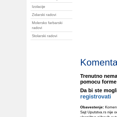
Izolacije
Zidarski radovi
Molersko farbarski
radovi
Stolarski radovi
Komenta
Trenutno nema
pomocu forme 
Da bi ste mogl
registrovati
Obavestenje:
Komenta
Sajt Uputstva.rs nije 
vlasništvo njihovih aut