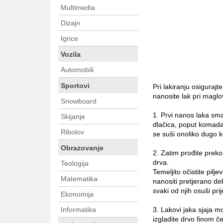
Multimedia
Dizajn
Igrice
Vozila
Automobili
Sportovi
Pri lakiranju osiguraj
nanosite lak pri maglo
Snowboard
1. Prvi nanos laka sma
Skijanje
dlačica, poput komada 
Ribolov
se suši onoliko dugo 
Obrazovanje
2. Zatim prođite prek
drva.
Teologija
Temeljito očistite pil
Matematika
nanositi pretjerano d
svaki od njih osuši pr
Ekonomija
Informatika
3. Lakovi jaka sjaja mo
izgladite drvo finom 