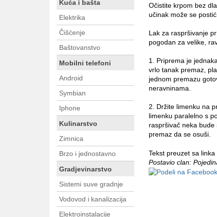
Kuća i bašta
Očistite krpom bez dlač
učinak može se postić
Elektrika
Čišćenje
Lak za raspršivanje prim
pogodan za velike, ra
Baštovanstvo
1. Priprema je jednaka
Mobilni telefoni
vrlo tanak premaz, pla
Android
jednom premazu gotovo 
neravninama.
Symbian
2. Držite limenku na p
Iphone
limenku paralelno s po
Kulinarstvo
raspršivač neka bude s
premaz da se osuši.
Zimnica
Tekst preuzet sa linka
Brzo i jednostavno
Postavio clan: Pojedi
Gradjevinarstvo
Sistemi suve gradnje
Vodovod i kanalizacija
Elektroinstalacije