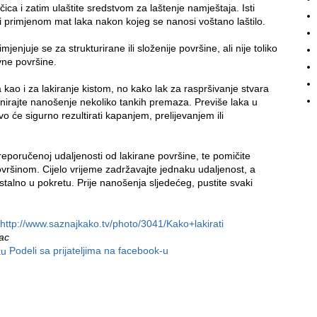
ica i zatim ulaštite sredstvom za laštenje namještaja. Isti
i primjenom mat laka nakon kojeg se nanosi voštano laštilo.
jenjuje se za strukturirane ili složenije površine, ali nije toliko
vne površine.
 kao i za lakiranje kistom, no kako lak za raspršivanje stvara
nirajte nanošenje nekoliko tankih premaza. Previše laka u
će sigurno rezultirati kapanjem, prelijevanjem ili
reporučenoj udaljenosti od lakirane površine, te pomičite
vršinom. Cijelo vrijeme zadržavajte jednaku udaljenost, a
talno u pokretu. Prije nanošenja sljedećeg, pustite svaki
http://www.saznajkako.tv/photo/3041/Kako+lakirati
nac
Podeli sa prijateljima na facebook-u