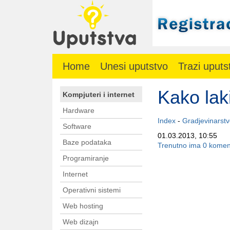
Home
Unesi uputstvo
Trazi uputs
Kako laki
Kompjuteri i internet
Hardware
Index
-
Gradjevinarst
Software
01.03.2013, 10:55
Baze podataka
Trenutno ima 0 komen
Programiranje
Internet
Operativni sistemi
Web hosting
Web dizajn