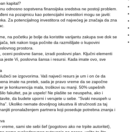
ban kapital?
inu odnosno sopstvena finansijska sredstva ne postoji problem.
eni na pozajmicu kao potencijalni investitori mogu se javiti:
 banka. Za potencijalnog investitora od najvećeg je značaja da zna
ac.
me, na početku je bolje da koristite varijantu zakupa sve dok se
 ojača, tek nakon toga počnite da razmišljate o kupovini
slovnog prostora.
u, oceni poslovne šanse, izradi poslovni plan. Ključni elementi
a jeste Vi, poslovna šansa i resursi. Kada imate ovo, sve
ka
lužeći se izgovorima. Vaš najveći resurs je um i on će da
mena imate na pretek, sada je pravo vreme da se započne
jer je konkurencija mala, troškovi su manji. 50% uspešnih
ilo fakultet, pa je uspelo! Ne plašite se neuspeha, ako i
avite, da budete uporni i verujete u sebe. “Svaki neuspeh u
a”. Ukoliko nemate dovoljnog iskustva ili stručnosti za taj
manjiti pronalaženjem partnera koji poseduje potrebna znanja i
tva
o vreme, sami ste sebi šef (pogotovo ako ne trpite autoritet),