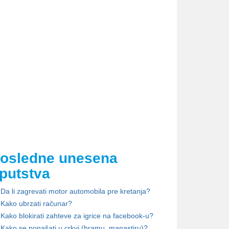
osledne unesena
putstva
Da li zagrevati motor automobila pre kretanja?
Kako ubrzati računar?
Kako blokirati zahteve za igrice na facebook-u?
Kako se ponašati u crkvi (hramu, manastiru)?