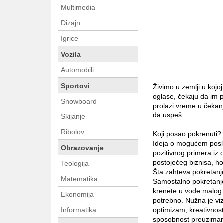
Multimedia
Dizajn
Igrice
Vozila
Automobili
Sportovi
Živimo u zemlji u kojoj
oglase, čekaju da im p
Snowboard
prolazi vreme u čekan
da uspeš.
Skijanje
Ribolov
Koji posao pokrenuti?
Ideja o mogućem poslu
Obrazovanje
pozitivnog primera iz o
postojećeg biznisa, hob
Teologija
Šta zahteva pokretanj
Matematika
Samostalno pokretanje
krenete u vode malog b
Ekonomija
potrebno. Nužna je viz
Informatika
optimizam, kreativnost,
sposobnost preuzimanj