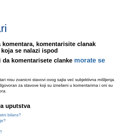
ri
 komentara, komentarisite clanak
koja se nalazi ispod
morate se
i da komentarisete clanke
ri nisu zvanicni stavovi ovog sajta već subjektivna mišljenja.
odgovoran za stavove koji su iznešeni u komentarima i oni su
ora.
va uputstva
atni bilans?
ije?
l?