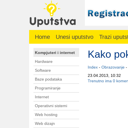
Home
Unesi uputstvo
Trazi uputs
Kako pok
Kompjuteri i internet
Hardware
Index
-
Obrazovanje
Software
23.04.2013, 10:32
Baze podataka
Trenutno ima 0 komen
Programiranje
Internet
Operativni sistemi
Web hosting
Web dizajn