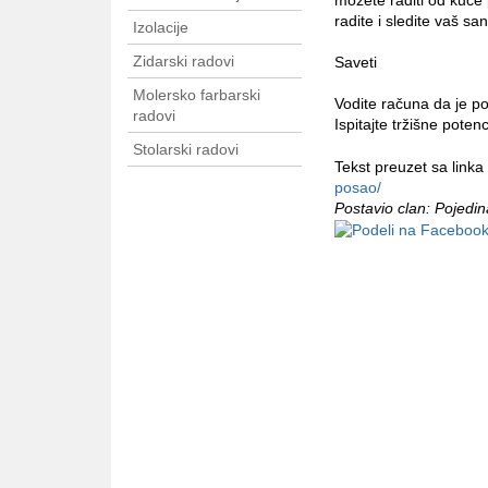
možete raditi od kuće
radite i sledite vaš san
Izolacije
Zidarski radovi
Saveti
Molersko farbarski
Vodite računa da je pos
radovi
Ispitajte tržišne poten
Stolarski radovi
Tekst preuzet sa linka
posao/
Postavio clan: Pojedi