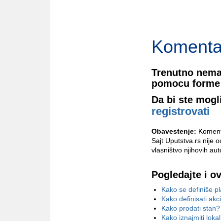
Komenta
Trenutno nema
pomocu forme 
Da bi ste mogl
registrovati
Obavestenje:
Komenta
Sajt Uputstva.rs nije 
vlasništvo njihovih aut
Pogledajte i o
Kako se definiše pl
Kako definisati akc
Kako prodati stan?
Kako iznajmiti loka