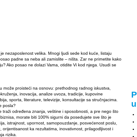
 je nezaposlenost velika. Mnogi ljudi sede kod kuće, listaju
osao padne sa neba ali zamislite – ništa. Zar ne primetite kako
ju? Ako posao ne dolazi Vama, otidite Vi kod njega. Usudi se
 može proisteći na osnovu: prethodnog radnog iskustva,
P
kruženja, inovacija, analize uvoza, tradicije, kupovine
ija, sporta, literature, televizije, konsultacije sa stručnjacima.
u
e posla?
 traži određena znanja, veštine i sposobnosti, a pre nego što
iznisa, morate biti 100% sigurni da posedujete sve što je
ija, istrajnost, upornost, samopouzdanje, posvećenost poslu,
 orijentisanost ka rezultatima, inovativnost, prilagodljivost i
a rizika.