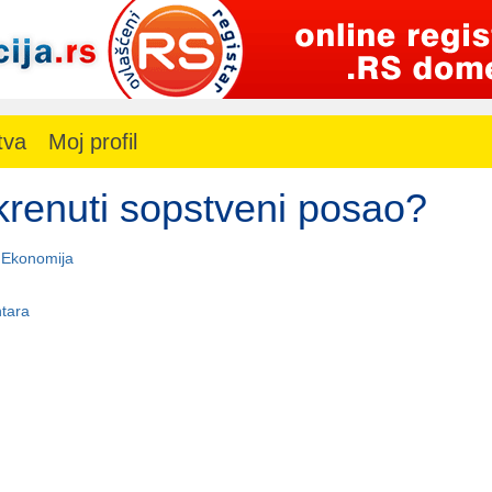
tva
Moj profil
renuti sopstveni posao?
-
Ekonomija
tara