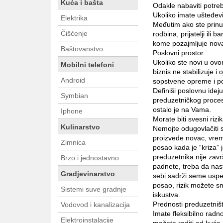
Kuća i bašta
Odakle nabaviti potre
Ukoliko imate ušteđev
Elektrika
Međutim ako ste prinuđ
Čišćenje
rodbina, prijatelji ili
kome pozajmljuje nov
Baštovanstvo
Poslovni prostor
Ukoliko ste novi u ovo
Mobilni telefoni
biznis ne stabilizuje i
Android
sopstvene opreme i po
Definiši poslovnu idej
Symbian
preduzetničkog proces
ostalo je na Vama.
Iphone
Morate biti svesni rizi
Kulinarstvo
Nemojte odugovlačiti s
proizvede novac, vre
Zimnica
posao kada je “kriza” 
preduzetnika nije završ
Brzo i jednostavno
padnete, treba da nast
Gradjevinarstvo
sebi sadrži seme uspeh
posao, rizik možete s
Sistemi suve gradnje
iskustva.
Prednosti preduzetniš
Vodovod i kanalizacija
Imate fleksibilno radn
Elektroinstalacije