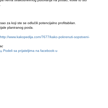
 pa nema svakodnevnog putovanja na posao, volite to što
.
ao za koji ste se odlučili potencijalno profitabilan.
cijale planiranog posla.
http://www.kakopedija.com/7677/kako-pokrenuti-sopstveni-
nac
Podeli sa prijateljima na facebook-u