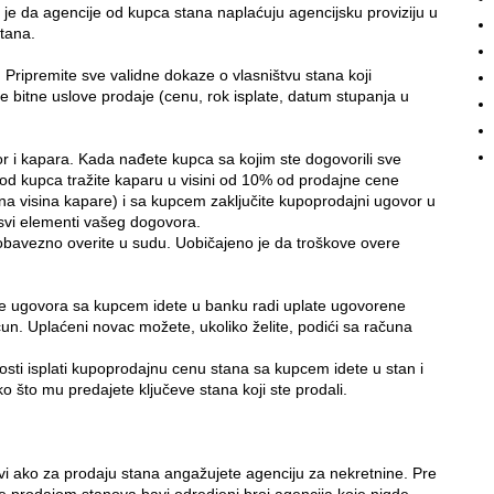
 je da agencije od kupca stana naplaćuju agencijsku proviziju u
tana.
. Pripremite sve validne dokaze o vlasništvu stana koji
ve bitne uslove prodaje (cenu, rok isplate, datum stupanja u
r i kapara. Kada nađete kupca sa kojim ste dogovorili sve
 od kupca tražite kaparu u visini od 10% od prodajne cene
na visina kapare) i sa kupcem zaključite kupoprodajni ugovor u
 svi elementi vašeg dogovora.
bavezno overite u sudu. Uobičajeno je da troškove overe
e ugovora sa kupcem idete u banku radi uplate ugovorene
un. Uplaćeni novac možete, ukoliko želite, podići sa računa
sti isplati kupoprodajnu cenu stana sa kupcem idete u stan i
o što mu predajete ključeve stana koji ste prodali.
vi ako za prodaju stana angažujete agenciju za nekretnine. Pre