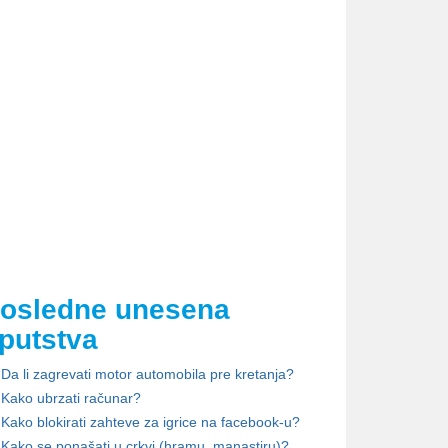
osledne unesena
putstva
Da li zagrevati motor automobila pre kretanja?
Kako ubrzati računar?
Kako blokirati zahteve za igrice na facebook-u?
Kako se ponašati u crkvi (hramu, manastiru)?