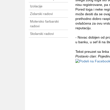
svega zbog toga što s
nisu registrovane, pa
Izolacije
Pored toga i neke reg
Zidarski radovi
može desiti da se ovaj
prethodno dobro raspita
Molersko farbarski
ovlašćena za ovu vrst
radovi
reputaciju.
Stolarski radovi
- Novac dobijen od pr
u banku, u sef ili na š
Tekst preuzet sa linka
Postavio clan: Pojedi