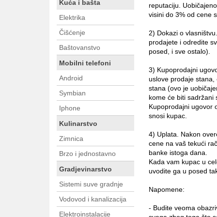
Kuća i bašta
reputaciju. Uobičajeno
visini do 3% od cene s
Elektrika
Čišćenje
2) Dokazi o vlasništvu
prodajete i odredite s
Baštovanstvo
posed, i sve ostalo).
Mobilni telefoni
3) Kupoprodajni ugovo
Android
uslove prodaje stana,
stana (ovo je uobičaje
Symbian
kome će biti sadržani
Kupoprodajni ugovor o
Iphone
snosi kupac.
Kulinarstvo
4) Uplata. Nakon over
Zimnica
cene na vaš tekući rač
banke istoga dana.
Brzo i jednostavno
Kada vam kupac u celo
Gradjevinarstvo
uvodite ga u posed tak
Sistemi suve gradnje
Napomene:
Vodovod i kanalizacija
- Budite veoma obazri
Elektroinstalacije