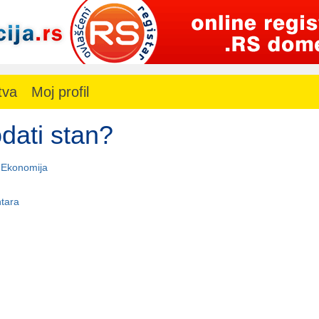
tva
Moj profil
dati stan?
-
Ekonomija
tara