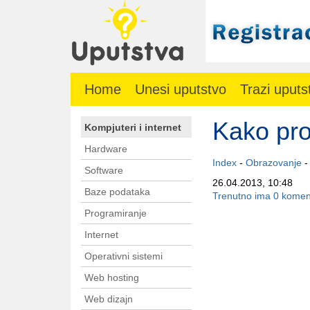
Home
Unesi uputstvo
Trazi uputs
Kako pro
Kompjuteri i internet
Hardware
Index
-
Obrazovanje
Software
26.04.2013, 10:48
Baze podataka
Trenutno ima 0 komen
Programiranje
Internet
Operativni sistemi
Web hosting
Web dizajn