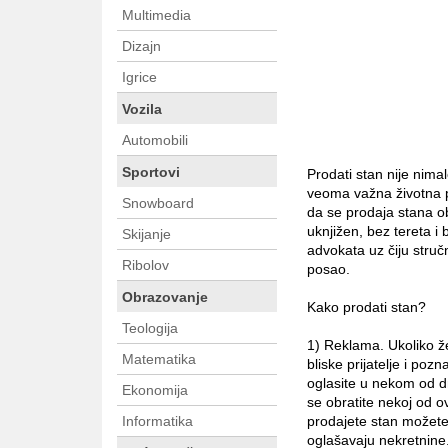
Multimedia
Dizajn
Igrice
Vozila
Automobili
Sportovi
Prodati stan nije nim
veoma važna životna pi
Snowboard
da se prodaja stana ob
uknjižen, bez tereta 
Skijanje
advokata uz čiju struč
Ribolov
posao.
Obrazovanje
Kako prodati stan?
Teologija
1) Reklama. Ukoliko ž
Matematika
bliske prijatelje i po
oglasite u nekom od dn
Ekonomija
se obratite nekoj od 
Informatika
prodajete stan možete 
oglašavaju nekretnine.