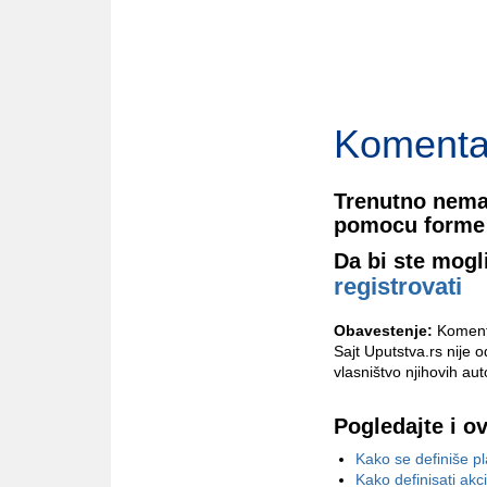
Komenta
Trenutno nema
pomocu forme 
Da bi ste mogl
registrovati
Obavestenje:
Komenta
Sajt Uputstva.rs nije 
vlasništvo njihovih aut
Pogledajte i o
Kako se definiše pl
Kako definisati akc