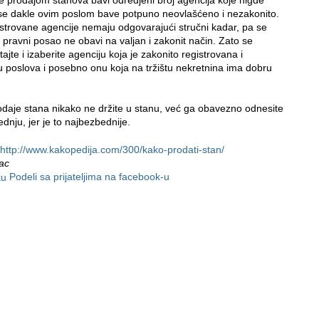
e prodajom stanova bavi odredjeni broj agencija koje nigde
 se dakle ovim poslom bave potpuno neovlašćeno i nezakonito.
istrovane agencije nemaju odgovarajući stručni kadar, pa se
 pravni posao ne obavi na valjan i zakonit način. Zato se
jte i izaberite agenciju koja je zakonito registrovana i
u poslova i posebno onu koja na tržištu nekretnina ima dobru
odaje stana nikako ne držite u stanu, već ga obavezno odnesite
tednju, jer je to najbezbednije.
http://www.kakopedija.com/300/kako-prodati-stan/
nac
Podeli sa prijateljima na facebook-u