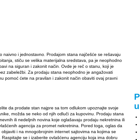
alo naivno i jednostavno. Prodajom stana najčešće se rešavaju
tanja, stiču se velika materijalna sredstava, pa je neophodno
avi na siguran i zakonit način. Ovde je reč o stanu, koji je
i bez zabeležbi. Za prodaju stana neophodno je angažovati
nu pomoć ćete na pravilan i zakonit način obaviti ovaj pravni
P
u
elite da prodate stan najpre sa tom odlukom upoznajte svoje
znanike, možda se neko od njih odluči za kupovinu. Prodaju stana
evnih ili nedeljnih novina koje oglašavaju prodaju nekretnina ili
ovlašćenih agencija za promet nekretnina. Pored toga, oglas da
objaviti i na mnogobrojnim internet sajtovima na kojima se
 Raspitajte se i izaberite ovlašćenu agenciju koja ima dobru