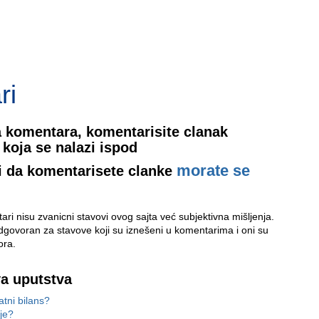
ri
 komentara, komentarisite clanak
koja se nalazi ispod
morate se
i da komentarisete clanke
ri nisu zvanicni stavovi ovog sajta već subjektivna mišljenja.
odgovoran za stavove koji su iznešeni u komentarima i oni su
ora.
va uputstva
atni bilans?
ije?