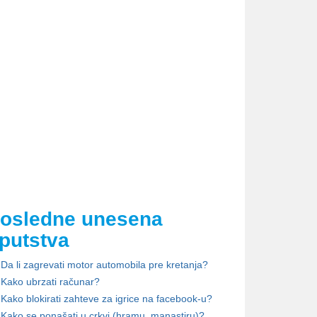
osledne unesena
putstva
Da li zagrevati motor automobila pre kretanja?
Kako ubrzati računar?
Kako blokirati zahteve za igrice na facebook-u?
Kako se ponašati u crkvi (hramu, manastiru)?