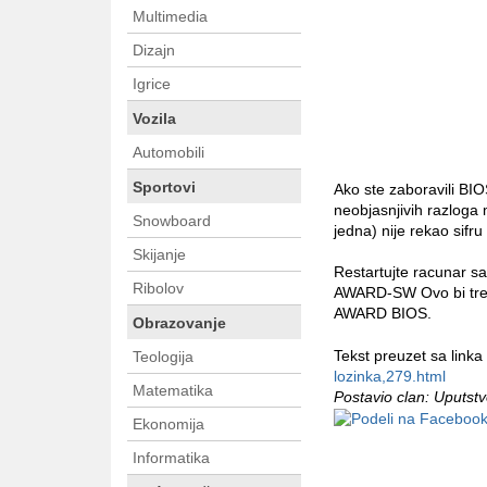
Multimedia
Dizajn
Igrice
Vozila
Automobili
Sportovi
Ako ste zaboravili BIOS 
neobjasnjivih razloga
Snowboard
jedna) nije rekao sifru
Skijanje
Restartujte racunar s
Ribolov
AWARD-SW Ovo bi treba
AWARD BIOS.
Obrazovanje
Tekst preuzet sa linka
Teologija
lozinka,279.html
Matematika
Postavio clan: Uputst
Ekonomija
Informatika