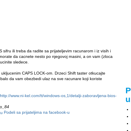
sifru ili treba da radite sa prijateljevim racunarom i iz visih i
 morate da cacnete nesto po njegovoj masini, a on vam (zloca
 ucinite sledece.
a ukljucenim CAPS LOCK-om. Drzeci Shift taster otkucajte
lo da vam obezbedi ulaz na sve racunare koji koriste
P
http://www.ni-kel.com/tt/windows-os,1/detalji-zaboravljena-bios-
u
vo_84
Podeli sa prijateljima na facebook-u