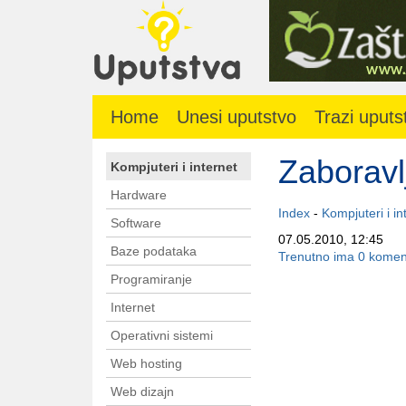
Home
Unesi uputstvo
Trazi uputs
Zaboravl
Kompjuteri i internet
Hardware
Index
-
Kompjuteri i in
Software
07.05.2010, 12:45
Baze podataka
Trenutno ima 0 komen
Programiranje
Internet
Operativni sistemi
Web hosting
Web dizajn