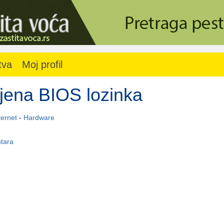
tva
Moj profil
jena BIOS lozinka
ternet
-
Hardware
tara