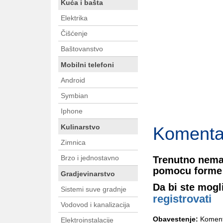
Kuća i bašta
Elektrika
Čišćenje
Baštovanstvo
Mobilni telefoni
Android
Symbian
Iphone
Kulinarstvo
Komenta
Zimnica
Brzo i jednostavno
Trenutno nema
pomocu forme 
Gradjevinarstvo
Da bi ste mogl
Sistemi suve gradnje
registrovati
Vodovod i kanalizacija
Obavestenje:
Komenta
Elektroinstalacije