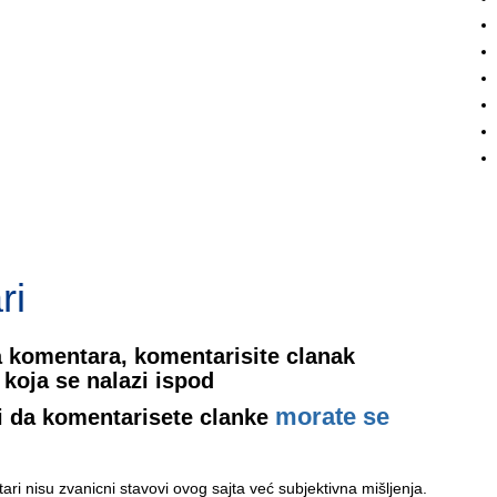
ri
 komentara, komentarisite clanak
koja se nalazi ispod
morate se
i da komentarisete clanke
ri nisu zvanicni stavovi ovog sajta već subjektivna mišljenja.