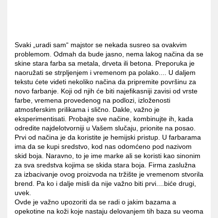
Svaki „uradi sam“ majstor se nekada susreo sa ovakvim
problemom. Odmah da bude jasno, nema lakog načina da se
skine stara farba sa metala, drveta ili betona. Preporuka je
naoružati se strpljenjem i vremenom pa polako.... U daljem
tekstu ćete videti nekoliko načina da pripremite površinu za
novo farbanje. Koji od njih će biti najefikasniji zavisi od vrste
farbe, vremena provedenog na podlozi, izloženosti
atmosferskim prilikama i slično. Dakle, važno je
eksperimentisati. Probajte sve načine, kombinujte ih, kada
odredite najdelotvorniji u Vašem slučaju, prionite na posao.
Prvi od načina je da koristite je hemijski pristup. U farbarama
ima da se kupi sredstvo, kod nas odomćeno pod nazivom
skid boja. Naravno, to je ime marke ali se koristi kao sinonim
za sva sredstva kojima se skida stara boja. Firma zaslužna
za izbacivanje ovog proizvoda na tržište je vremenom stvorila
brend. Pa ko i dalje misli da nije važno biti prvi....biće drugi,
uvek.
Ovde je važno upozoriti da se radi o jakim bazama a
opekotine na koži koje nastaju delovanjem tih baza su veoma