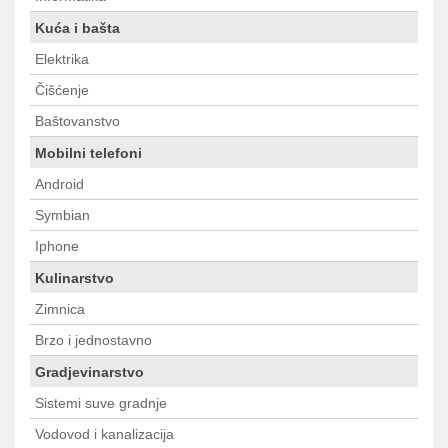
Kuća i bašta
Elektrika
Čišćenje
Baštovanstvo
Mobilni telefoni
Android
Symbian
Iphone
Kulinarstvo
Zimnica
Brzo i jednostavno
Gradjevinarstvo
Sistemi suve gradnje
Vodovod i kanalizacija