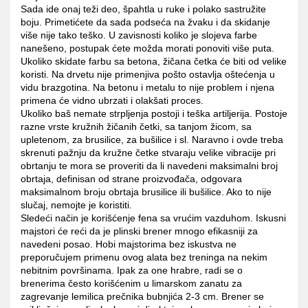
Sada ide onaj teži deo, špahtla u ruke i polako sastružite
boju. Primetićete da sada podseća na žvaku i da skidanje
više nije tako teško. U zavisnosti koliko je slojeva farbe
nanešeno, postupak ćete možda morati ponoviti više puta.
Ukoliko skidate farbu sa betona, žičana četka će biti od velike
koristi. Na drvetu nije primenjiva pošto ostavlja oštećenja u
vidu brazgotina. Na betonu i metalu to nije problem i njena
primena će vidno ubrzati i olakšati proces.
Ukoliko baš nemate strpljenja postoji i teška artiljerija. Postoje
razne vrste kružnih žičanih četki, sa tanjom žicom, sa
upletenom, za brusilice, za bušilice i sl. Naravno i ovde treba
skrenuti pažnju da kružne četke stvaraju velike vibracije pri
obrtanju te mora se proveriti da li navedeni maksimalni broj
obrtaja, definisan od strane proizvođača, odgovara
maksimalnom broju obrtaja brusilice ili bušilice. Ako to nije
slučaj, nemojte je koristiti.
Sledeći način je korišćenje fena sa vrućim vazduhom. Iskusni
majstori će reći da je plinski brener mnogo efikasniji za
navedeni posao. Hobi majstorima bez iskustva ne
preporučujem primenu ovog alata bez treninga na nekim
nebitnim površinama. Ipak za one hrabre, radi se o
brenerima često korišćenim u limarskom zanatu za
zagrevanje lemilica prečnika bubnjića 2-3 cm. Brener se