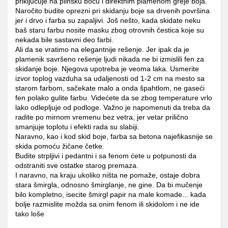
priključuje na plinsku bocu i direktnim plamenom greje boja.
Naročito budite oprezni pri skidanju boje sa drvenih površina
jer i drvo i farba su zapaljivi. Još nešto, kada skidate neku
baš staru farbu nosite masku zbog otrovnih čestica koje su
nekada bile sastavni deo farbi.
Ali da se vratimo na elegantnije rešenje. Jer ipak da je
plamenik savršeno rešenje ljudi nikada ne bi izmislili fen za
skidanje boje. Njegova upotreba je veoma laka. Usmerite
izvor toplog vazduha sa udaljenosti od 1-2 cm na mesto sa
starom farbom, sačekate malo a onda špahtlom, ne gaseći
fen polako gulite farbu. Videćete da se zbog temperature vrlo
lako odlepljuje od podloge. Važno je napomenuti da treba da
radite po mirnom vremenu bez vetra, jer vetar prilično
smanjuje toplotu i efekti rada su slabiji.
Naravno, kao i kod skid boje, farba sa betona najefikasnije se
skida pomoću žičane četke.
Budite strpljivi i pedantni i sa fenom ćete u potpunosti da
odstraniti sve ostatke starog premaza.
I naravno, na kraju ukoliko ništa ne pomaže, ostaje dobra
stara šmirgla, odnosno šmirglanje, ne gine. Da bi mučenje
bilo kompletno, isecite šmirgl papir na male komade... kada
bolje razmislite možda sa onim fenom ili skidolom i ne ide
tako loše