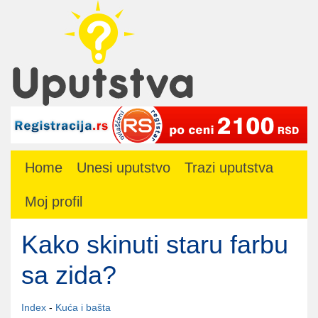
Home
Unesi uputstvo
Trazi uputstva
Moj profil
Kako skinuti staru farbu
sa zida?
Index
-
Kuća i bašta