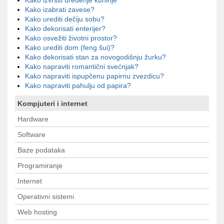
Kako izvršiti uređenje kuhinje
Kako izabrati zavese?
Kako urediti dečiju sobu?
Kako dekorisati enterijer?
Kako osvežiti životni prostor?
Kako urediti dom (feng šui)?
Kako dekorisati stan za novogodišnju žurku?
Kako napraviti romantični svećnjak?
Kako napraviti ispupčenu papirnu zvezdicu?
Kako napraviti pahulju od papira?
Kompjuteri i internet
Hardware
Software
Baze podataka
Programiranje
Internet
Operativni sistemi
Web hosting