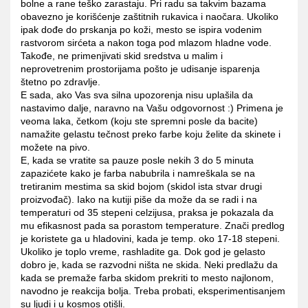
bolne a rane teško zarastaju. Pri radu sa takvim bazama
obavezno je korišćenje zaštitnih rukavica i naočara. Ukoliko
ipak dođe do prskanja po koži, mesto se ispira vodenim
rastvorom sirćeta a nakon toga pod mlazom hladne vode.
Takođe, ne primenjivati skid sredstva u malim i
neprovetrenim prostorijama pošto je udisanje isparenja
štetno po zdravlje.
E sada, ako Vas sva silna upozorenja nisu uplašila da
nastavimo dalje, naravno na Vašu odgovornost :) Primena je
veoma laka, četkom (koju ste spremni posle da bacite)
namažite gelastu tečnost preko farbe koju želite da skinete i
možete na pivo.
E, kada se vratite sa pauze posle nekih 3 do 5 minuta
zapazićete kako je farba nabubrila i namreškala se na
tretiranim mestima sa skid bojom (skidol ista stvar drugi
proizvođač). Iako na kutiji piše da može da se radi i na
temperaturi od 35 stepeni celzijusa, praksa je pokazala da
mu efikasnost pada sa porastom temperature. Znači predlog
je koristete ga u hladovini, kada je temp. oko 17-18 stepeni.
Ukoliko je toplo vreme, rashladite ga. Dok god je gelasto
dobro je, kada se razvodni ništa ne skida. Neki predlažu da
kada se premaže farba skidom prekriti to mesto najlonom,
navodno je reakcija bolja. Treba probati, eksperimentisanjem
su ljudi i u kosmos otišli.