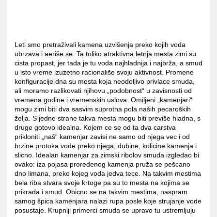
Leti smo pretraživali kamena uzvišenja preko kojih voda
ubrzava i aeriše se. Ta toliko atraktivna letnja mesta zimi su
cista propast, jer tada je tu voda najhladnija i najbrža, a smud
u isto vreme izuzetno racionališe svoju aktivnost. Promene
konfiguracije dna su mesta koja neodoljivo privlace smuda,
ali moramo razlikovati njihovu „podobnost“ u zavisnosti od
vremena godine i vremenskih uslova. Omiljeni „kamenjari“
mogu zimi biti dva sasvim suprotna pola naših pecaroških
želja. S jedne strane takva mesta mogu biti previše hladna, s
druge gotovo idealna. Kojem ce se od ta dva carstva
prikloniti „naš“ kamenjar zavisi ne samo od njega vec i od
brzine protoka vode preko njega, dubine, kolicine kamenja i
slicno. Idealan kamenjar za zimski ribolov smuda izgledao bi
ovako: iza pojasa proredenog kamenja pruža se pešcano
dno limana, preko kojeg voda jedva tece. Na takvim mestima
bela riba stvara svoje krtoge pa su to mesta na kojima se
prikrada i smud. Obicno se na takvim mestima, naspram
samog špica kamenjara nalazi rupa posle koje strujanje vode
posustaje. Krupniji primerci smuda se upravo tu ustremljuju