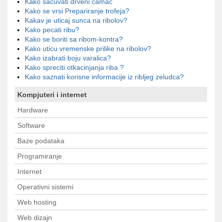
Kako sacuvati drveni camac
Kako se vrsi Prepariranje trofeja?
Kakav je uticaj sunca na ribolov?
Kako pecati ribu?
Kako se boriti sa ribom-kontra?
Kako uticu vremenske prilike na ribolov?
Kako izabrati boju varalica?
Kako spreciti otkacinjanja riba ?
Kako saznati korisne informacije iz ribljeg zeludca?
Kompjuteri i internet
Hardware
Software
Baze podataka
Programiranje
Internet
Operativni sistemi
Web hosting
Web dizajn