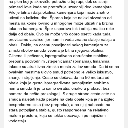
na plen koji je skrovište potražio u toj rupi, dok se sitniji
primerci love kada se pretražuje uzvodniji deo kamenjara.
Vrlo je bitna i dalja okolina kamenjara koja može znatno
uticati na kolicinu ribe. Šporna koja se nalazi nizvodno od
mesta na kome lovimo u mnogome može uticati na brzinu
toka na kamenjaru. Špor usporava tok i odbija maticu reke
dalje od obale. Ovo se može vrlo dobro osetiti kada tuda
provlacimo varalice, jer nam ih voda znatno slabije nabija u
obalu. Dakle, na ocenu povoljnosti nekog kamenjara za
zimski ribolov smuda veoma je bitna njegova okolina.
Glinena ili pešcana, ispregradivana obrušenim stablima,
prepuna podvodnim „stepenicama“ (brinama), limanima,
takode su atraktivna zimska mesta za lov smuda. Da bi se na
ovakvim mestima ulovio smud potrebno je veliko iskustvo,
znanje i strpljenje. Cesto se dešava da na 50 metara od
obale koja je gusto ispregradivana potopljenim stablima
nema smuda ili je tu samo svratio, onako u prolazu, bez
namere da nešto prezalogaji. S druge strane cesto cete na
smuda naleteti kada pecate na delu obale koja je na izgled
besprekorno cista (bez prepreka), a na njoj nabasate na
stara potopljena stabla, gusto rasporedena na relativno
malom prostoru, koja se teško uocavaju i po najnižem
vodostaju.