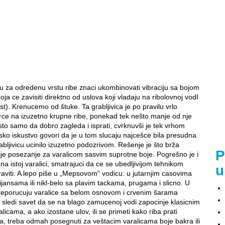
u za odredenu vrstu ribe znaci ukombinovati vibraciju sa bojom
boja ce zavisiti direktno od uslova koji vladaju na ribolovnoj vodI
t). Krenucemo od štuke. Ta grabljivica je po pravilu vrlo
srce na izuzetno krupne ribe, ponekad tek nešto manje od nje
to samo da dobro zagleda i isprati, cvrknuvši je tek vrhom
sko iskustvo govori da je u tom slucaju najcešce bila presudna
rabljivicu ucinilo izuzetno podozrivom. Rešenje je što brža
P
ije posezanje za varalicom sasvim suprotne boje. Pogrešno je i
i na istoj varalici, smatrajuci da ce se ubedljivijom tehnikom
u
aviti. A lepo piše u „Mepsovom“ vodicu: u jutarnjim casovima
ijansama ili nikl-belo sa plavim tackama, prugama i slicno. U
reporucuju varalice sa belom osnovom i crvenim šarama
im sledi savet da se na blago zamucenoj vodi zapocinje klasicnim
licama, a ako izostane ulov, ili se primeti kako riba prati
ima, treba odmah posegnuti za veštacim varalicama boje bakra ili