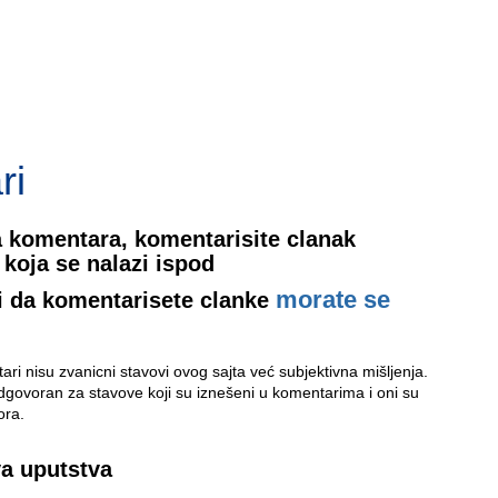
ri
 komentara, komentarisite clanak
koja se nalazi ispod
morate se
i da komentarisete clanke
ri nisu zvanicni stavovi ovog sajta već subjektivna mišljenja.
odgovoran za stavove koji su iznešeni u komentarima i oni su
ora.
va uputstva