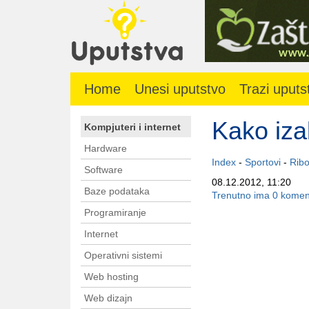
Home
Unesi uputstvo
Trazi uputs
Kako iza
Kompjuteri i internet
Hardware
Index
-
Sportovi
-
Ribo
Software
08.12.2012, 11:20
Baze podataka
Trenutno ima 0 komen
Programiranje
Internet
Operativni sistemi
Web hosting
Web dizajn