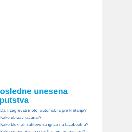
osledne unesena
putstva
Da li zagrevati motor automobila pre kretanja?
Kako ubrzati računar?
Kako blokirati zahteve za igrice na facebook-u?
Kako se ponašati u crkvi (hramu, manastiru)?