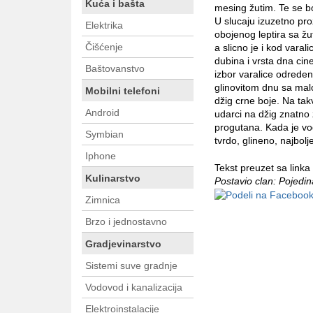
Kuća i bašta
mesing žutim. Te se b
U slucaju izuzetno pro
Elektrika
obojenog leptira sa žu
Čišćenje
a slicno je i kod var
dubina i vrsta dna cine
Baštovanstvo
izbor varalice odreden
glinovitom dnu sa malo
Mobilni telefoni
džig crne boje. Na tak
Android
udarci na džig znatno 
progutana. Kada je vo
Symbian
tvrdo, glineno, najbolj
Iphone
Tekst preuzet sa linka
Kulinarstvo
Postavio clan: Pojedi
Zimnica
Brzo i jednostavno
Gradjevinarstvo
Sistemi suve gradnje
Vodovod i kanalizacija
Elektroinstalacije