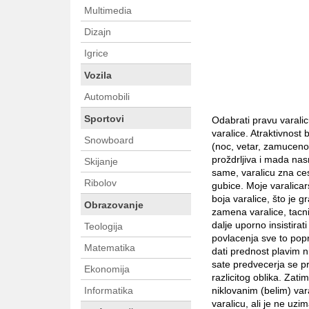
Multimedia
Dizajn
Igrice
Vozila
Automobili
Sportovi
Odabrati pravu varalic
varalice. Atraktivnost 
Snowboard
(noc, vetar, zamucenos
proždrljiva i mada na
Skijanje
same, varalicu zna ces
Ribolov
gubice. Moje varalicar
boja varalice, što je g
Obrazovanje
zamena varalice, tacn
dalje uporno insistirat
Teologija
povlacenja sve to popr
Matematika
dati prednost plavim n
sate predvecerja se p
Ekonomija
razlicitog oblika. Zat
Informatika
niklovanim (belim) vara
varalicu, ali je ne uz