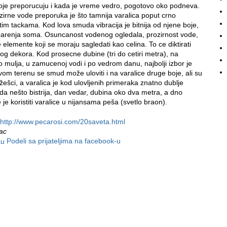
oje preporucuju i kada je vreme vedro, pogotovo oko podneva.
zirne vode preporuka je što tamnija varalica poput crno
tim tackama. Kod lova smuda vibracija je bitnija od njene boje,
alicarenja soma. Osuncanost vodenog ogledala, prozirnost vode,
 elemente koji se moraju sagledati kao celina. To ce diktirati
og dekora. Kod prosecne dubine (tri do cetiri metra), na
 mulja, u zamucenoj vodi i po vedrom danu, najbolji izbor je
vom terenu se smud može uloviti i na varalice druge boje, ali su
žešci, a varalica je kod ulovljenih primeraka znatno dublje
da nešto bistrija, dan vedar, dubina oko dva metra, a dno
e je koristiti varalice u nijansama peša (svetlo braon).
http://www.pecarosi.com/20saveta.html
nac
Podeli sa prijateljima na facebook-u