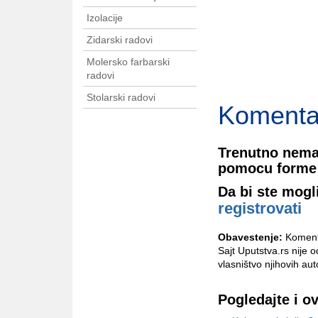
Izolacije
Zidarski radovi
Molersko farbarski
radovi
Stolarski radovi
Komenta
Trenutno nema
pomocu forme 
Da bi ste mogl
registrovati
Obavestenje:
Komenta
Sajt Uputstva.rs nije 
vlasništvo njihovih aut
Pogledajte i o