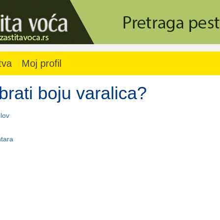
tva
Moj profil
brati boju varalica?
lov
tara