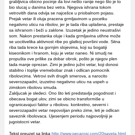
grabljivica obicno pocinje da lovi nešto ranije nego što je to
bio slucaj u danima bez vetra. Njegova ishrana tokom
vetrovitih dana odvija se najcešce u priobalnom pojasu.
Prejak vetar ili oluja pracena grmljavinom u pocetku
negativno uticu na ribolov, jer je tada riba uplašena, prestaje
sa ishranom i beži u zaklone. Izuzetak je jedino neustrašivi
som. Nakon prestanka oluje i kada grmljavina utihne može
se uocitivelika aktivnost ribe po glatkoj površini vode. Sitna
riba tada krece ka gornjim slojevima, koji su bogatiji
kiseonikom i hranom, koju je vetar naneo. Ni smudj ne
propušta ove prilike za dobar obrok, pošto je njegov plen
tada manje oprezan. Zimi je jedino južni vetar, koji donosi
stabilno i toplije vremebobar znak i odlican pomocnik
ribolovcima. Vetrovi svih drugih smerova, a narocito
severozapadni, izuzetno negativno uticu na uspeh u
zimskom ribolovu smuda.
Zakljucak je sledeci. Ono što leti predstavlja pogodnost i
obecava bogat ulov, zimi se obicno transformiše u
ogranicavajuci faktor u ribolovu. konkretno, severni i
severozapadni vetar nepovoljan preko zime, leti je odlican
saveznik ribolovaca. Ujesenjem periodu najpovoljniji je
jugoistocni vetar.
Tekst preuzet sa linka
http://www.pecarosi.com/20saveta.html