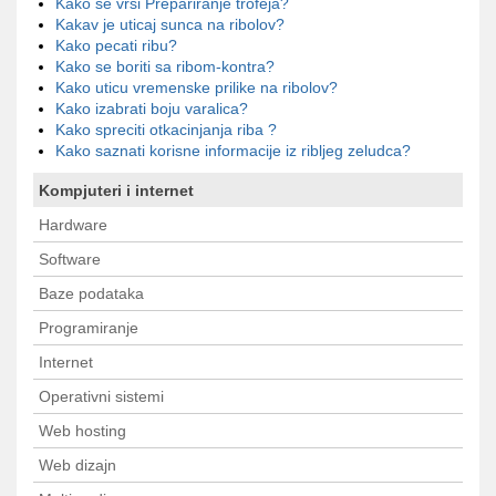
Kako se vrsi Prepariranje trofeja?
Kakav je uticaj sunca na ribolov?
Kako pecati ribu?
Kako se boriti sa ribom-kontra?
Kako uticu vremenske prilike na ribolov?
Kako izabrati boju varalica?
Kako spreciti otkacinjanja riba ?
Kako saznati korisne informacije iz ribljeg zeludca?
Kompjuteri i internet
Hardware
Software
Baze podataka
Programiranje
Internet
Operativni sistemi
Web hosting
Web dizajn