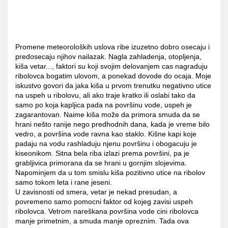
Promene meteoroloških uslova ribe izuzetno dobro osecaju i
predosecaju njihov nailazak. Nagla zahladenja, otopljenja,
kiša vetar..., faktori su koji svojim delovanjem cas nagraduju
ribolovca bogatim ulovom, a ponekad dovode do ocaja. Moje
iskustvo govori da jaka kiša u prvom trenutku negativno utice
na uspeh u ribolovu, ali ako traje kratko ili oslabi tako da
samo po koja kapljica pada na površinu vode, uspeh je
zagarantovan. Naime kiša može da primora smuda da se
hrani nešto ranije nego predhodnih dana, kada je vreme bilo
vedro, a površina vode ravna kao staklo. Kišne kapi koje
padaju na vodu rashladuju njenu površinu i obogacuju je
kiseonikom. Sitna bela riba izlazi prema površini, pa je
grabljivica primorana da se hrani u gornjim slojevima.
Napominjem da u tom smislu kiša pozitivno utice na ribolov
samo tokom leta i rane jeseni.
U zavisnosti od smera, vetar je nekad presudan, a
povremeno samo pomocni faktor od kojeg zavisi uspeh
ribolovca. Vetrom nareškana površina vode cini ribolovca
manje primetnim, a smuda manje opreznim. Tada ova