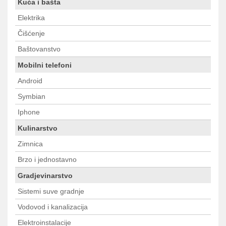
Kuća i bašta
Elektrika
Čišćenje
Baštovanstvo
Mobilni telefoni
Android
Symbian
Iphone
Kulinarstvo
Zimnica
Brzo i jednostavno
Gradjevinarstvo
Sistemi suve gradnje
Vodovod i kanalizacija
Elektroinstalacije