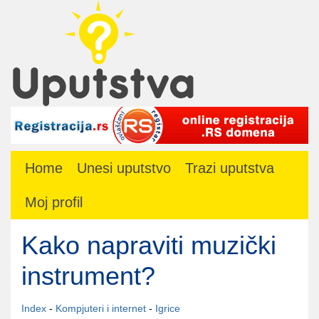
Home
Unesi uputstvo
Trazi uputstva
Moj profil
Kako napraviti muzički
instrument?
Index
-
Kompjuteri i internet
-
Igrice