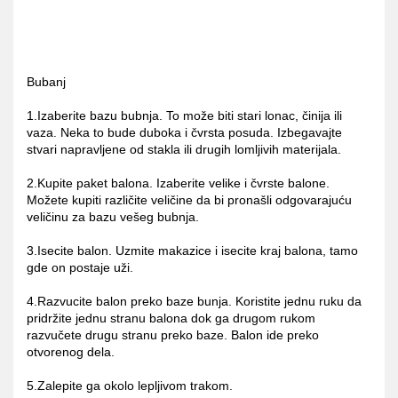
Bubanj
1.Izaberite bazu bubnja. To može biti stari lonac, činija ili
vaza. Neka to bude duboka i čvrsta posuda. Izbegavajte
stvari napravljene od stakla ili drugih lomljivih materijala.
2.Kupite paket balona. Izaberite velike i čvrste balone.
Možete kupiti različite veličine da bi pronašli odgovarajuću
veličinu za bazu vešeg bubnja.
3.Isecite balon. Uzmite makazice i isecite kraj balona, tamo
gde on postaje uži.
4.Razvucite balon preko baze bunja. Koristite jednu ruku da
pridržite jednu stranu balona dok ga drugom rukom
razvučete drugu stranu preko baze. Balon ide preko
otvorenog dela.
5.Zalepite ga okolo lepljivom trakom.