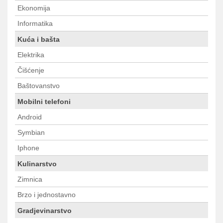
Ekonomija
Informatika
Kuća i bašta
Elektrika
Čišćenje
Baštovanstvo
Mobilni telefoni
Android
Symbian
Iphone
Kulinarstvo
Zimnica
Brzo i jednostavno
Gradjevinarstvo