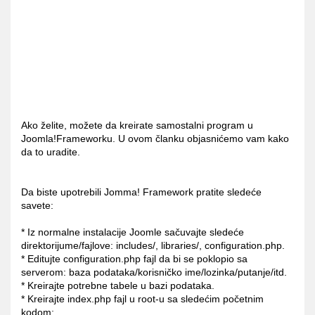
Ako želite, možete da kreirate samostalni program u
Joomla!Frameworku. U ovom članku objasnićemo vam kako
da to uradite.
Da biste upotrebili Jomma! Framework pratite sledeće
savete:
* Iz normalne instalacije Joomle sačuvajte sledeće
direktorijume/fajlove: includes/, libraries/, configuration.php.
* Editujte configuration.php fajl da bi se poklopio sa
serverom: baza podataka/korisničko ime/lozinka/putanje/itd.
* Kreirajte potrebne tabele u bazi podataka.
* Kreirajte index.php fajl u root-u sa sledećim početnim
kodom: