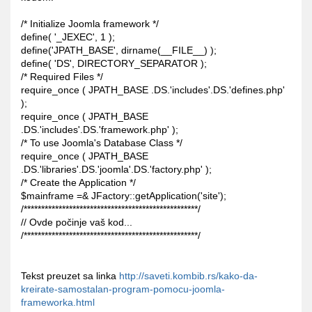
/* Initialize Joomla framework */
define( '_JEXEC', 1 );
define('JPATH_BASE', dirname(__FILE__) );
define( 'DS', DIRECTORY_SEPARATOR );
/* Required Files */
require_once ( JPATH_BASE .DS.'includes'.DS.'defines.php'
);
require_once ( JPATH_BASE
.DS.'includes'.DS.'framework.php' );
/* To use Joomla's Database Class */
require_once ( JPATH_BASE
.DS.'libraries'.DS.'joomla'.DS.'factory.php' );
/* Create the Application */
$mainframe =& JFactory::getApplication('site');
/**************************************************/
// Ovde počinje vaš kod...
/**************************************************/
Tekst preuzet sa linka
http://saveti.kombib.rs/kako-da-
kreirate-samostalan-program-pomocu-joomla-
frameworka.html