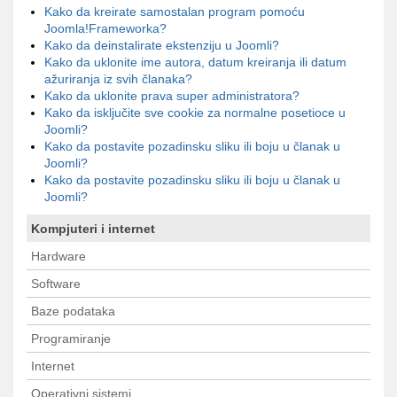
Kako da kreirate samostalan program pomoću
Joomla!Frameworka?
Kako da deinstalirate ekstenziju u Joomli?
Kako da uklonite ime autora, datum kreiranja ili datum
ažuriranja iz svih članaka?
Kako da uklonite prava super administratora?
Kako da isključite sve cookie za normalne posetioce u
Joomli?
Kako da postavite pozadinsku sliku ili boju u članak u
Joomli?
Kako da postavite pozadinsku sliku ili boju u članak u
Joomli?
Kompjuteri i internet
Hardware
Software
Baze podataka
Programiranje
Internet
Operativni sistemi