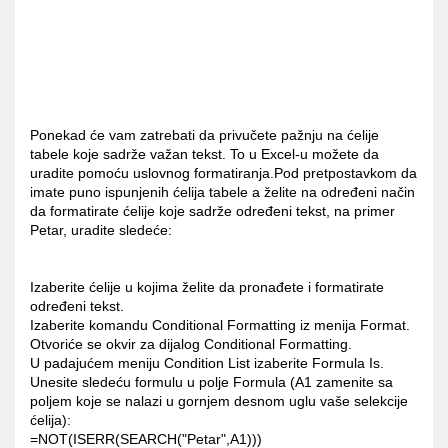
Ponekad će vam zatrebati da privučete pažnju na ćelije
tabele koje sadrže važan tekst. To u Excel-u možete da
uradite pomoću uslovnog formatiranja.Pod pretpostavkom da
imate puno ispunjenih ćelija tabele a želite na određeni način
da formatirate ćelije koje sadrže određeni tekst, na primer
Petar, uradite sledeće:
Izaberite ćelije u kojima želite da pronađete i formatirate
određeni tekst.
Izaberite komandu Conditional Formatting iz menija Format.
Otvoriće se okvir za dijalog Conditional Formatting.
U padajućem meniju Condition List izaberite Formula Is.
Unesite sledeću formulu u polje Formula (A1 zamenite sa
poljem koje se nalazi u gornjem desnom uglu vaše selekcije
ćelija):
=NOT(ISERR(SEARCH("Petar",A1)))