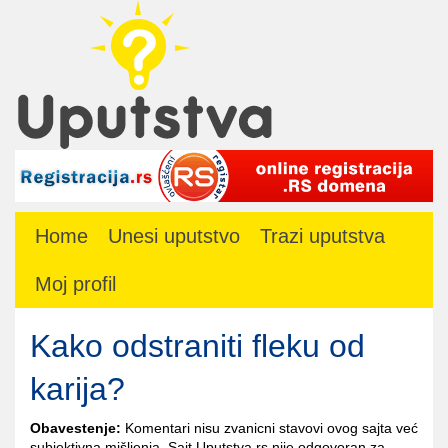
Home
Unesi uputstvo
Trazi uputstva
Moj profil
Kako odstraniti fleku od
karija?
Obavestenje:
Komentari nisu zvanicni stavovi ovog sajta već
subjektivna mišljenja. Sajt Uputstva.rs nije odgovoran za