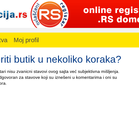
tva
Moj profil
iti butik u nekoliko koraka?
ri nisu zvanicni stavovi ovog sajta već subjektivna mišljenja.
odgovoran za stavove koji su iznešeni u komentarima i oni su
ora.