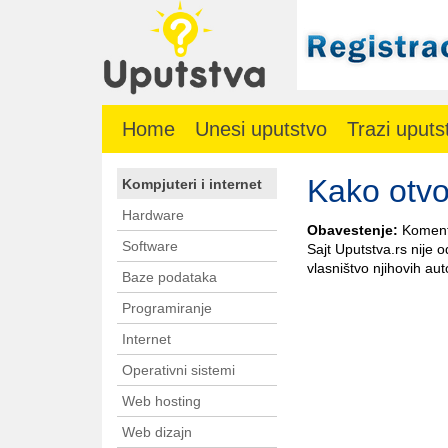
Home
Unesi uputstvo
Trazi uputs
Kako otvor
Kompjuteri i internet
Hardware
Obavestenje:
Komenta
Software
Sajt Uputstva.rs nije 
vlasništvo njihovih aut
Baze podataka
Programiranje
Internet
Operativni sistemi
Web hosting
Web dizajn