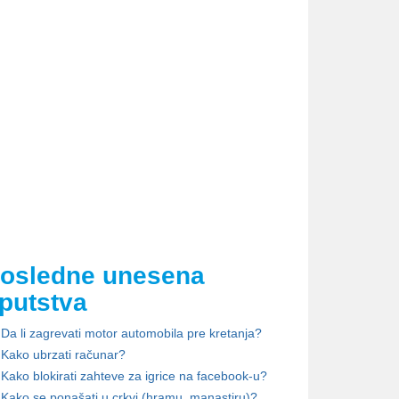
osledne unesena
putstva
Da li zagrevati motor automobila pre kretanja?
Kako ubrzati računar?
Kako blokirati zahteve za igrice na facebook-u?
Kako se ponašati u crkvi (hramu, manastiru)?