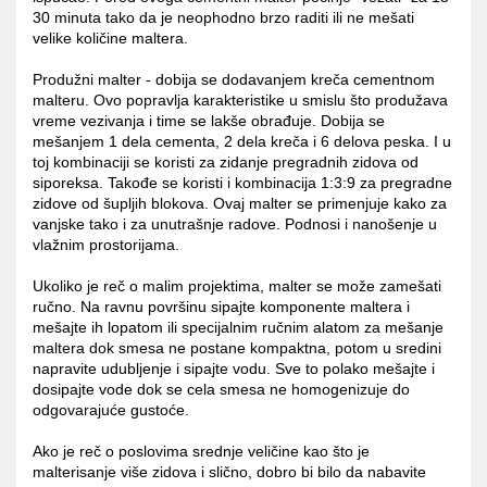
30 minuta tako da je neophodno brzo raditi ili ne mešati
velike količine maltera.
Produžni malter - dobija se dodavanjem kreča cementnom
malteru. Ovo popravlja karakteristike u smislu što produžava
vreme vezivanja i time se lakše obrađuje. Dobija se
mešanjem 1 dela cementa, 2 dela kreča i 6 delova peska. I u
toj kombinaciji se koristi za zidanje pregradnih zidova od
siporeksa. Takođe se koristi i kombinacija 1:3:9 za pregradne
zidove od šupljih blokova. Ovaj malter se primenjuje kako za
vanjske tako i za unutrašnje radove. Podnosi i nanošenje u
vlažnim prostorijama.
Ukoliko je reč o malim projektima, malter se može zamešati
ručno. Na ravnu površinu sipajte komponente maltera i
mešajte ih lopatom ili specijalnim ručnim alatom za mešanje
maltera dok smesa ne postane kompaktna, potom u sredini
napravite udubljenje i sipajte vodu. Sve to polako mešajte i
dosipajte vode dok se cela smesa ne homogenizuje do
odgovarajuće gustoće.
Ako je reč o poslovima srednje veličine kao što je
malterisanje više zidova i slično, dobro bi bilo da nabavite