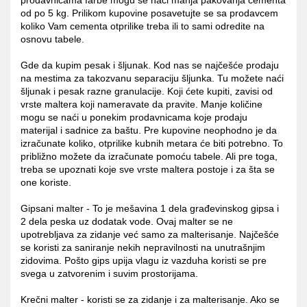
od po 5 kg. Prilikom kupovine posavetujte se sa prodavcem
koliko Vam cementa otprilike treba ili to sami odredite na
osnovu tabele.
Gde da kupim pesak i šljunak. Kod nas se najčešće prodaju
na mestima za takozvanu separaciju šljunka. Tu možete naći
šljunak i pesak razne granulacije. Koji ćete kupiti, zavisi od
vrste maltera koji nameravate da pravite. Manje količine
mogu se naći u ponekim prodavnicama koje prodaju
materijal i sadnice za baštu. Pre kupovine neophodno je da
izračunate koliko, otprilike kubnih metara će biti potrebno. To
približno možete da izračunate pomoću tabele. Ali pre toga,
treba se upoznati koje sve vrste maltera postoje i za šta se
one koriste.
Gipsani malter - To je mešavina 1 dela građevinskog gipsa i
2 dela peska uz dodatak vode. Ovaj malter se ne
upotrebljava za zidanje već samo za malterisanje. Najčešće
se koristi za saniranje nekih nepravilnosti na unutrašnjim
zidovima. Pošto gips upija vlagu iz vazduha koristi se pre
svega u zatvorenim i suvim prostorijama.
Krečni malter - koristi se za zidanje i za malterisanje. Ako se