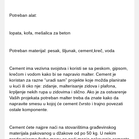
Potreban alat:
lopata, kofa, mešalica za beton
Potreban materijal: pesak, šljunak, cement,kreč, voda
Cement ima vezivna svojstva i koristi se sa peskom, gipsom,
krečom i vodom kako bi se napravio malter. Cement je
koristan za razne “uradi sam” projekte koje možda planirate
u kući ili oko nje: zidanje, malterisanje zidova i plafona,
krpljenje nekih rupa u zidovima i slično. Ako je za ostvarenje
Vaših projekata potreban malter treba da znate kako da
napravite smesu u kojoj će cement čvrsto i trajno povezati
ostale komponente.
Cement ćete najpre naći na stovarištima građevinskog
materijala pakovanog u džakove od po 50 kg. U nekim
prodavnicama farbe mogu se naći manja pakovanja cementa