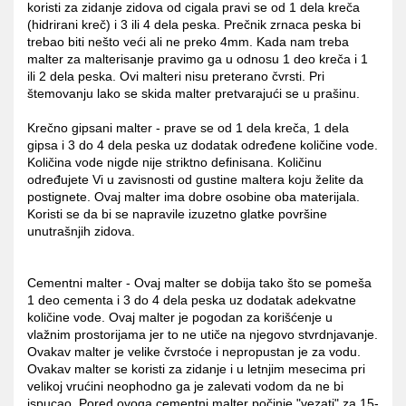
koristi za zidanje zidova od cigala pravi se od 1 dela kreča
(hidrirani kreč) i 3 ili 4 dela peska. Prečnik zrnaca peska bi
trebao biti nešto veći ali ne preko 4mm. Kada nam treba
malter za malterisanje pravimo ga u odnosu 1 deo kreča i 1
ili 2 dela peska. Ovi malteri nisu preterano čvrsti. Pri
štemovanju lako se skida malter pretvarajući se u prašinu.
Krečno gipsani malter - prave se od 1 dela kreča, 1 dela
gipsa i 3 do 4 dela peska uz dodatak određene količine vode.
Količina vode nigde nije striktno definisana. Količinu
određujete Vi u zavisnosti od gustine maltera koju želite da
postignete. Ovaj malter ima dobre osobine oba materijala.
Koristi se da bi se napravile izuzetno glatke površine
unutrašnjih zidova.
Cementni malter - Ovaj malter se dobija tako što se pomeša
1 deo cementa i 3 do 4 dela peska uz dodatak adekvatne
količine vode. Ovaj malter je pogodan za korišćenje u
vlažnim prostorijama jer to ne utiče na njegovo stvrdnjavanje.
Ovakav malter je velike čvrstoće i nepropustan je za vodu.
Ovakav malter se koristi za zidanje i u letnjim mesecima pri
velikoj vrućini neophodno ga je zalevati vodom da ne bi
ispucao. Pored ovoga cementni malter počinje "vezati" za 15-