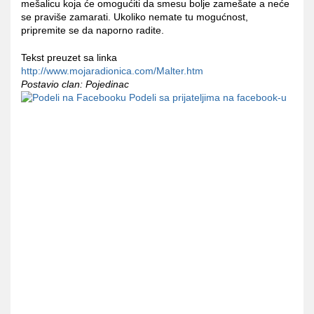
mešalicu koja će omogućiti da smesu bolje zamešate a neće
se praviše zamarati. Ukoliko nemate tu mogućnost,
pripremite se da naporno radite.
Tekst preuzet sa linka
http://www.mojaradionica.com/Malter.htm
Postavio clan: Pojedinac
Podeli sa prijateljima na facebook-u