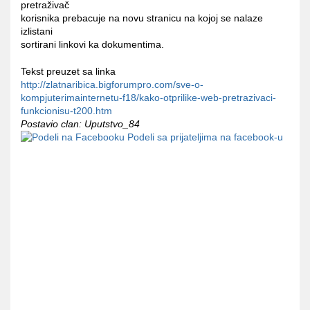
pretraživač
korisnika prebacuje na novu stranicu na kojoj se nalaze
izlistani
sortirani linkovi ka dokumentima.
Tekst preuzet sa linka
http://zlatnaribica.bigforumpro.com/sve-o-
kompjuterimainternetu-f18/kako-otprilike-web-pretrazivaci-
funkcionisu-t200.htm
Postavio clan: Uputstvo_84
Podeli sa prijateljima na facebook-u