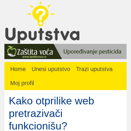
Home
Unesi uputstvo
Trazi uputstva
Moj profil
Kako otprilike web
pretrazivači
funkcionišu?