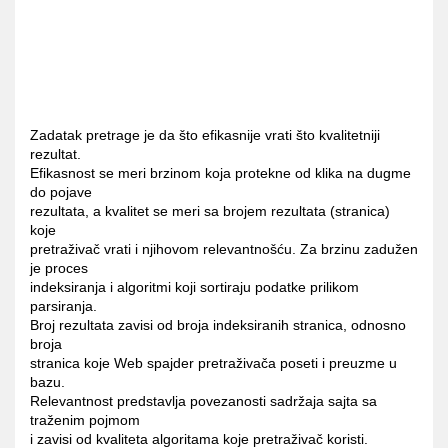
Zadatak pretrage je da što efikasnije vrati što kvalitetniji
rezultat.
Efikasnost se meri brzinom koja protekne od klika na dugme
do pojave
rezultata, a kvalitet se meri sa brojem rezultata (stranica)
koje
pretraživač vrati i njihovom relevantnošću. Za brzinu zadužen
je proces
indeksiranja i algoritmi koji sortiraju podatke prilikom
parsiranja.
Broj rezultata zavisi od broja indeksiranih stranica, odnosno
broja
stranica koje Web spajder pretraživača poseti i preuzme u
bazu.
Relevantnost predstavlja povezanosti sadržaja sajta sa
traženim pojmom
i zavisi od kvaliteta algoritama koje pretraživač koristi.