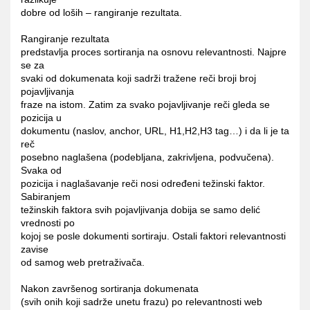
dobre od loših – rangiranje rezultata.
Rangiranje rezultata
predstavlja proces sortiranja na osnovu relevantnosti. Najpre
se za
svaki od dokumenata koji sadrži tražene reči broji broj
pojavljivanja
fraze na istom. Zatim za svako pojavljivanje reči gleda se
pozicija u
dokumentu (naslov, anchor, URL, H1,H2,H3 tag…) i da li je ta
reč
posebno naglašena (podebljana, zakrivljena, podvučena).
Svaka od
pozicija i naglašavanje reči nosi određeni težinski faktor.
Sabiranjem
težinskih faktora svih pojavljivanja dobija se samo delić
vrednosti po
kojoj se posle dokumenti sortiraju. Ostali faktori relevantnosti
zavise
od samog web pretraživača.
Nakon završenog sortiranja dokumenata
(svih onih koji sadrže unetu frazu) po relevantnosti web