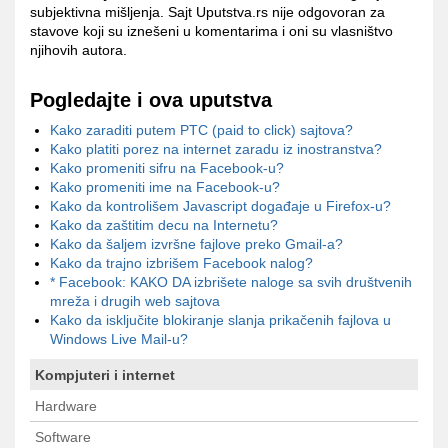
subjektivna mišljenja. Sajt Uputstva.rs nije odgovoran za
stavove koji su iznešeni u komentarima i oni su vlasništvo
njihovih autora.
Pogledajte i ova uputstva
Kako zaraditi putem PTC (paid to click) sajtova?
Kako platiti porez na internet zaradu iz inostranstva?
Kako promeniti sifru na Facebook-u?
Kako promeniti ime na Facebook-u?
Kako da kontrolišem Javascript događaje u Firefox-u?
Kako da zaštitim decu na Internetu?
Kako da šaljem izvršne fajlove preko Gmail-a?
Kako da trajno izbrišem Facebook nalog?
* Facebook: KAKO DA izbrišete naloge sa svih društvenih
mreža i drugih web sajtova
Kako da isključite blokiranje slanja prikačenih fajlova u
Windows Live Mail-u?
Kompjuteri i internet
Hardware
Software