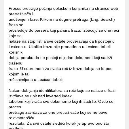
Proces pretrage počinje dolaskom korisnika na stranicu web
pretraživača i
unošenjem faze. Klikom na dugme pretraga (Eng. Search)
fraza se
prosleđuje do parsera koji parsira frazu. Izbacuju se one reči
koje se
nalaze na stop listi a sve ostale proveravaju da li postoje u
Lexicon-u. Ukoliko fraza nije pronađena u Lexicon tabeli
korisnik
dobija poruku da ne postoji ni jedan dokument koji sadrži
traženu
frazu. U suprotnom za svaku reč iz fraze dobija se Id pod
kojom je ta
reč snimljena u Lexicon tabeli.
Nakon dobijanja identifikatora za reči koje se nalaze u frazi
izvršava se upit nad inverted index
tabelom koji vraća sve dokumente koji ih sadrže. Ovde se
proces
pretrage završava za one pretraživače koji se ne bave
relevantnošću
rezultata. Za sve ostale sledeći korak je upravo ono što
razlikuje