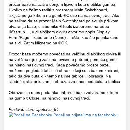
prozor baze nalaziti u donjem lijevom kutu u obliku gumba.
Ukoliko ne želimo raditi s prozorom Main Switchboard,
isključimo ga klikom na gumb ®Close na naslovnoj traci. Ako
ne želimo da se prozor Main Switchboard pojavljuje prilikom
otvaranja baze, u izborniku ®Tools izaberemo naredbu
®Startup...., u dijaloškom okviru otvorimo popis Display
Form/Page i izaberemo (None) – ništa, kao što je prikazano
na slici. Zatim kliknemo na ®OK.
Prozor baze možemo povećati na veličinu dijaloškog okvira ili
na veličinu cijelog zaslona, ovisno o potrebi, pomoću gumbi
na njenoj naslovnoj traci. Kada povećamo prozor baze,
možemo pogledati tablice i obrasce koji su s bazom kreirani,
tako da dva puta kliknemo na ime tablice ili obrasca. Na
sljedećoj slici prikazan je obrazac za unos podataka u tablicu.
Obrazac za unos podataka, tablicu i bazu zatvaramo klikom
na gumb ®Close, na njihovoj naslovnoj traci.
Postavio clan: Uputstvo_84
Podeli sa prijateljima na facebook-u