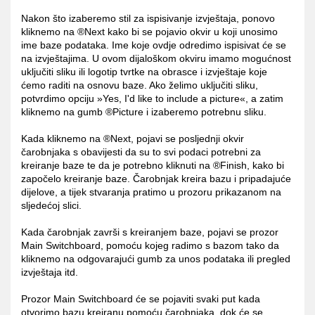
Nakon što izaberemo stil za ispisivanje izvještaja, ponovo
kliknemo na ®Next kako bi se pojavio okvir u koji unosimo
ime baze podataka. Ime koje ovdje odredimo ispisivat će se
na izvještajima. U ovom dijaloškom okviru imamo mogućnost
uključiti sliku ili logotip tvrtke na obrasce i izvještaje koje
ćemo raditi na osnovu baze. Ako želimo uključiti sliku,
potvrdimo opciju »Yes, I'd like to include a picture«, a zatim
kliknemo na gumb ®Picture i izaberemo potrebnu sliku.
Kada kliknemo na ®Next, pojavi se posljednji okvir
čarobnjaka s obavijesti da su to svi podaci potrebni za
kreiranje baze te da je potrebno kliknuti na ®Finish, kako bi
započelo kreiranje baze. Čarobnjak kreira bazu i pripadajuće
dijelove, a tijek stvaranja pratimo u prozoru prikazanom na
sljedećoj slici.
Kada čarobnjak završi s kreiranjem baze, pojavi se prozor
Main Switchboard, pomoću kojeg radimo s bazom tako da
kliknemo na odgovarajući gumb za unos podataka ili pregled
izvještaja itd.
Prozor Main Switchboard će se pojaviti svaki put kada
otvorimo bazu kreiranu pomoću čarobnjaka, dok će se