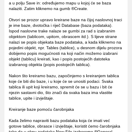
a u polju Save in: određujemo mapu u kojoj će se baza
nalaziti. Zatim kliknemo na gumb ®Create.
Otvori se prozor upravo kreirane baze na čijoj naslovnoj traci
je ime baze, dvotočka i riječ Database (baza podataka).
Ispod naslovne trake nalaze se gumbi za rad s izabranim
objektom (tablicom, upitom, obrascem itd.). S lijeve strane
nalazi se popis objekata baze podataka, a kada kliknemo na
pojedini objekt, npr. Tables (tablice), u desnom dijelu prozora
dobijemo popis mogućnosti na koji način možemo izabrani
objekt (tablicu) kreirati, kao i popis postojećih datoteka
izabranog objekta (popis postojećih tablica).
Nakon što kreiramo bazu, započinjemo s kreiranjem tablica
koje će biti dio baze, i u koje će se unositi podaci. Svaka
tablica ili upit koji kreiramo, spremit će se u bazu i bit će
njezin sastavni dio, što znači da svaka baza ima vlastite
tablice, upite i izvještaje.
Kreiranje baze pomoću čarobnjaka
Kada želimo napraviti bazu podataka koja će imati već
gotove tablice, obrasce i izvještaje, koristit ćemo čarobnjaka
tako da u oknu zadataka New File izaberemo ®General