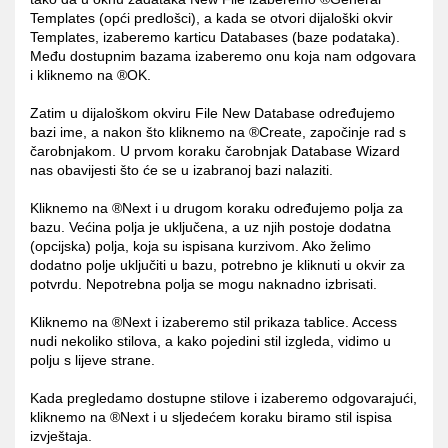
Templates (opći predlošci), a kada se otvori dijaloški okvir
Templates, izaberemo karticu Databases (baze podataka).
Među dostupnim bazama izaberemo onu koja nam odgovara
i kliknemo na ®OK.
Zatim u dijaloškom okviru File New Database određujemo
bazi ime, a nakon što kliknemo na ®Create, započinje rad s
čarobnjakom. U prvom koraku čarobnjak Database Wizard
nas obavijesti što će se u izabranoj bazi nalaziti.
Kliknemo na ®Next i u drugom koraku određujemo polja za
bazu. Većina polja je uključena, a uz njih postoje dodatna
(opcijska) polja, koja su ispisana kurzivom. Ako želimo
dodatno polje uključiti u bazu, potrebno je kliknuti u okvir za
potvrdu. Nepotrebna polja se mogu naknadno izbrisati.
Kliknemo na ®Next i izaberemo stil prikaza tablice. Access
nudi nekoliko stilova, a kako pojedini stil izgleda, vidimo u
polju s lijeve strane.
Kada pregledamo dostupne stilove i izaberemo odgovarajući,
kliknemo na ®Next i u sljedećem koraku biramo stil ispisa
izvještaja.