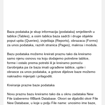
Baza podataka je skup informacija (podataka) smještenih u
tablice (Tables), a osim tablica baza sadrži i druge objekte
poput upita (Queries), izvještaja (Reports), obrazaca (Forms)
za unos podataka, raznih stranica (Pages), makroa i modula.
Bazu podataka možemo kreirati praznu tako da kreiramo
samo njenu osnovu na koju dodajemo potrebne tablice,
forme i ostalo prema potrebi ili je kreiramo pomoću
čarobnjaka pa će baza imati ugrađene tablice, upite i
obrasce za unos podataka, a gotove dijelove baze možemo
naknadno mijenjati i prilagoditi.
Kreiranje prazne baze podataka
Novu praznu bazu kreiramo tako da u oknu zadataka New
File izaberemo ®Blank Database. Otvori se dijaloški okvir File
New Database, u koje u polju File name: unosimo ime baze,