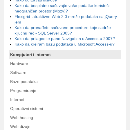
Kako održavati diskove?
Kako da besplatno sačuvajte vaše podatke koristeći
neograničen prostor (Mozy)?
Flexigrid: atraktivne Web 2.0 mreže podataka sa jQuery-
jem
Kako da pronađete sačuvane procedure koje sadrže
ključnu reč - SQL Server 2005?
Kako da prilagodite pano Navigation u Access-u 2007?
Kako da kreiram bazu podataka u Microsoft Access-u?
Kompjuteri i internet
Hardware
Software
Baze podataka
Programiranje
Internet
Operativni sistemi
Web hosting
Web dizajn