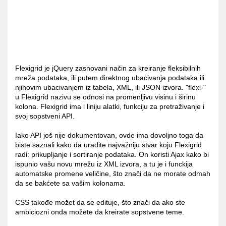
Flexigrid je jQuery zasnovani način za kreiranje fleksibilnih
mreža podataka, ili putem direktnog ubacivanja podataka ili
njihovim ubacivanjem iz tabela, XML, ili JSON izvora. "flexi-"
u Flexigrid nazivu se odnosi na promenljivu visinu i širinu
kolona. Flexigrid ima i liniju alatki, funkciju za pretraživanje i
svoj sopstveni API.
Iako API još nije dokumentovan, ovde ima dovoljno toga da
biste saznali kako da uradite najvažniju stvar koju Flexigrid
radi: prikupljanje i sortiranje podataka. On koristi Ajax kako bi
ispunio vašu novu mrežu iz XML izvora, a tu je i funckija
automatske promene veličine, što znači da ne morate odmah
da se bakćete sa vašim kolonama.
CSS takođe možet da se edituje, što znači da ako ste
ambiciozni onda možete da kreirate sopstvene teme.