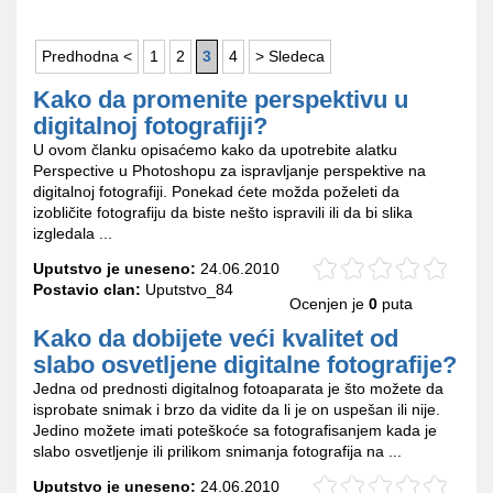
Predhodna <
1
2
3
4
> Sledeca
Kako da promenite perspektivu u
digitalnoj fotografiji?
U ovom članku opisaćemo kako da upotrebite alatku
Perspective u Photoshopu za ispravljanje perspektive na
digitalnoj fotografiji. Ponekad ćete možda poželeti da
izobličite fotografiju da biste nešto ispravili ili da bi slika
izgledala ...
Uputstvo je uneseno:
24.06.2010
Postavio clan:
Uputstvo_84
Ocenjen je
0
puta
Kako da dobijete veći kvalitet od
slabo osvetljene digitalne fotografije?
Jedna od prednosti digitalnog fotoaparata je što možete da
isprobate snimak i brzo da vidite da li je on uspešan ili nije.
Jedino možete imati poteškoće sa fotografisanjem kada je
slabo osvetljenje ili prilikom snimanja fotografija na ...
Uputstvo je uneseno:
24.06.2010