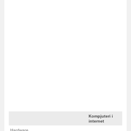
Kompjuteri i
Predhodna <
1
2
3
4
> Sledeca
internet
Hardware