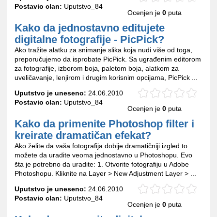
Postavio clan:
Uputstvo_84
Ocenjen je
0
puta
Kako da jednostavno editujete
digitalne fotografije - PicPick?
Ako tražite alatku za snimanje slika koja nudi više od toga,
preporučujemo da isprobate PicPick. Sa ugrađenim editorom
za fotografije, izborom boja, paletom boja, alatkom za
uveličavanje, lenjirom i drugim korisnim opcijama, PicPick ...
Uputstvo je uneseno:
24.06.2010
Postavio clan:
Uputstvo_84
Ocenjen je
0
puta
Kako da primenite Photoshop filter i
kreirate dramatičan efekat?
Ako želite da vaša fotografija dobije dramatičniji izgled to
možete da uradite veoma jednostavno u Photoshopu. Evo
šta je potrebno da uradite: 1. Otvorite fotografiju u Adobe
Photoshopu. Kliknite na Layer > New Adjustment Layer > ...
Uputstvo je uneseno:
24.06.2010
Postavio clan:
Uputstvo_84
Ocenjen je
0
puta