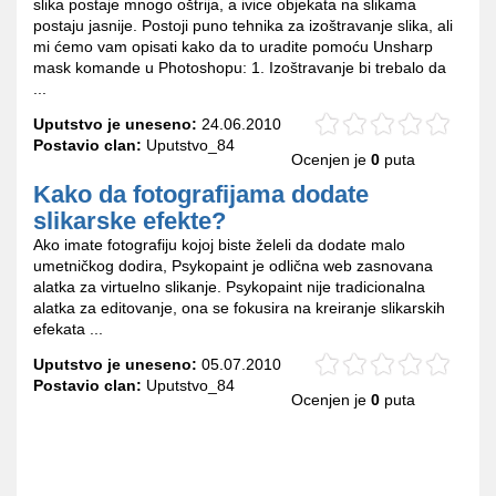
slika postaje mnogo oštrija, a ivice objekata na slikama
postaju jasnije. Postoji puno tehnika za izoštravanje slika, ali
mi ćemo vam opisati kako da to uradite pomoću Unsharp
mask komande u Photoshopu: 1. Izoštravanje bi trebalo da
...
Uputstvo je uneseno:
24.06.2010
Postavio clan:
Uputstvo_84
Ocenjen je
0
puta
Kako da fotografijama dodate
slikarske efekte?
Ako imate fotografiju kojoj biste želeli da dodate malo
umetničkog dodira, Psykopaint je odlična web zasnovana
alatka za virtuelno slikanje. Psykopaint nije tradicionalna
alatka za editovanje, ona se fokusira na kreiranje slikarskih
efekata ...
Uputstvo je uneseno:
05.07.2010
Postavio clan:
Uputstvo_84
Ocenjen je
0
puta