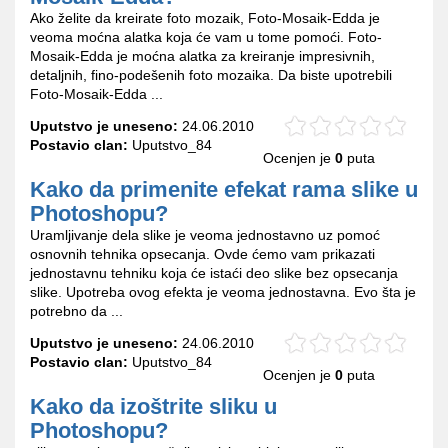
Ako želite da kreirate foto mozaik, Foto-Mosaik-Edda je
veoma moćna alatka koja će vam u tome pomoći. Foto-
Mosaik-Edda je moćna alatka za kreiranje impresivnih,
detaljnih, fino-podešenih foto mozaika. Da biste upotrebili
Foto-Mosaik-Edda ...
Uputstvo je uneseno:
24.06.2010
Postavio clan:
Uputstvo_84
Ocenjen je
0
puta
Kako da primenite efekat rama slike u
Photoshopu?
Uramljivanje dela slike je veoma jednostavno uz pomoć
osnovnih tehnika opsecanja. Ovde ćemo vam prikazati
jednostavnu tehniku koja će istaći deo slike bez opsecanja
slike. Upotreba ovog efekta je veoma jednostavna. Evo šta je
potrebno da ...
Uputstvo je uneseno:
24.06.2010
Postavio clan:
Uputstvo_84
Ocenjen je
0
puta
Kako da izoštrite sliku u
Photoshopu?