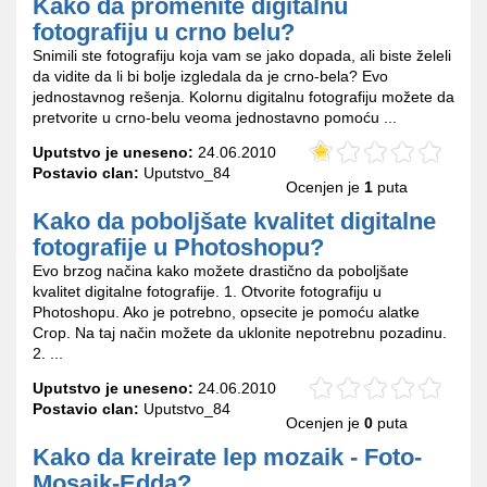
Kako da promenite digitalnu
fotografiju u crno belu?
Snimili ste fotografiju koja vam se jako dopada, ali biste želeli
da vidite da li bi bolje izgledala da je crno-bela? Evo
jednostavnog rešenja. Kolornu digitalnu fotografiju možete da
pretvorite u crno-belu veoma jednostavno pomoću ...
Uputstvo je uneseno:
24.06.2010
Postavio clan:
Uputstvo_84
Ocenjen je
1
puta
Kako da poboljšate kvalitet digitalne
fotografije u Photoshopu?
Evo brzog načina kako možete drastično da poboljšate
kvalitet digitalne fotografije. 1. Otvorite fotografiju u
Photoshopu. Ako je potrebno, opsecite je pomoću alatke
Crop. Na taj način možete da uklonite nepotrebnu pozadinu.
2. ...
Uputstvo je uneseno:
24.06.2010
Postavio clan:
Uputstvo_84
Ocenjen je
0
puta
Kako da kreirate lep mozaik - Foto-
Mosaik-Edda?