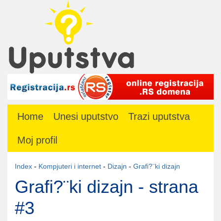
Home
Unesi uputstvo
Trazi uputstva
Moj profil
Index
-
Kompjuteri i internet
-
Dizajn
-
Grafi?¨ki dizajn
Grafi?¨ki dizajn - strana
#3