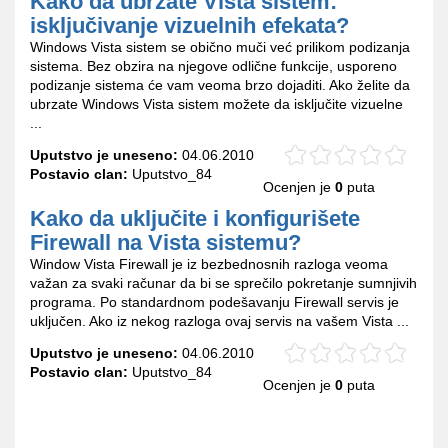
Kako da ubrzate Vista sistem:
isključivanje vizuelnih efekata?
Windows Vista sistem se obično muči već prilikom podizanja
sistema. Bez obzira na njegove odlične funkcije, usporeno
podizanje sistema će vam veoma brzo dojaditi. Ako želite da
ubrzate Windows Vista sistem možete da isključite vizuelne
...
Uputstvo je uneseno:
04.06.2010
Postavio clan:
Uputstvo_84
Ocenjen je
0
puta
Kako da uključite i konfigurišete
Firewall na Vista sistemu?
Window Vista Firewall je iz bezbednosnih razloga veoma
važan za svaki računar da bi se sprečilo pokretanje sumnjivih
programa. Po standardnom podešavanju Firewall servis je
uključen. Ako iz nekog razloga ovaj servis na vašem Vista ...
Uputstvo je uneseno:
04.06.2010
Postavio clan:
Uputstvo_84
Ocenjen je
0
puta