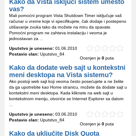
Kako da Vista isključi sistem umesto
vas?
Mali pomoćni program Vista Shutdown Timer isključuje vaš
računar u vreme koje vi specifikujete, čak dodaje i postepeno
utišavanje zvuka tako da možete na miru da spavate.
Pomoćni program ne zahteva instalaciju i veoma je
jednostavan za ...
Uputstvo je uneseno:
01.06.2010
Postavio clan:
Uputstvo_84
Ocenjen je
0
puta
Kako da dodate web sajt u kontekstni
meni desktopa na Vista sistemu?
Ako postoji web sajt koji veoma često posećujete a ne želite
da ga upotrebite kao Home stranicu, možete da dodate sajt u
kontekstni meni desktopa. Kada kliknete na web sajt u
kontekstnom meniju, otvoriće se Internet Explorer sa datom
...
Uputstvo je uneseno:
03.06.2010
Postavio clan:
Uputstvo_84
Ocenjen je
0
puta
Kako da uključite Disk Quota