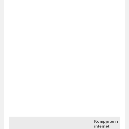
Kompjuteri i
Predhodna <
1
2
3
4
5
> Sledeca
internet