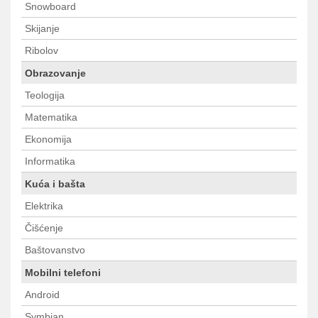
Snowboard
Skijanje
Ribolov
Obrazovanje
Teologija
Matematika
Ekonomija
Informatika
Kuća i bašta
Elektrika
Čišćenje
Baštovanstvo
Mobilni telefoni
Android
Symbian