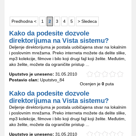
Predhodna <
1
2
3
4
5
> Sledeca
Kako da podesite dozvole
direktorijuma na Vista sistemu?
Deljenje direktorijuma je postala uobičajena stvar na lokalnim
i poslovnim mrežama. Preko interneta možete da delite slike,
mp3 kolekcije, filmove i bilo koji drugi fajl koji želite. Međutim,
ako želite, možete da ograničite pristup ...
Uputstvo je uneseno:
31.05.2010
Postavio clan:
Uputstvo_84
Ocenjen je
0
puta
Kako da podesite dozvole
direktorijuma na Vista sistemu?
Deljenje direktorijuma je postala uobičajena stvar na lokalnim
i poslovnim mrežama. Preko interneta možete da delite slike,
mp3 kolekcije, filmove i bilo koji drugi fajl koji želite. Međutim,
ako želite, možete da ograničite pristup ...
Uputstvo je uneseno:
31.05.2010