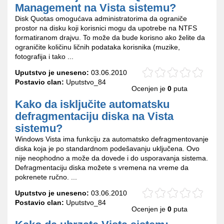
Management na Vista sistemu?
Disk Quotas omogućava administratorima da ograniče
prostor na disku koji korisnici mogu da upotrebe na NTFS
formatiranom drajvu. To može da bude korisno ako želite da
ograničite količinu ličnih podataka korisnika (muzike,
fotografija i tako ...
Uputstvo je uneseno:
03.06.2010
Postavio clan:
Uputstvo_84
Ocenjen je
0
puta
Kako da isključite automatsku
defragmentaciju diska na Vista
sistemu?
Windows Vista ima funkciju za automatsko defragmentovanje
diska koja je po standardnom podešavanju uključena. Ovo
nije neophodno a može da dovede i do usporavanja sistema.
Defragmentaciju diska možete s vremena na vreme da
pokrenete ručno. ...
Uputstvo je uneseno:
03.06.2010
Postavio clan:
Uputstvo_84
Ocenjen je
0
puta