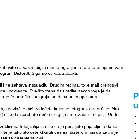
 zabavite sa vašim digitalnim fotografijama, preporučujemo vam
rogram DistortIt. Sigurno će vas zabaviti.
i ne zahteva instalaciju. Drugim rečima, to je mali prenosivi
a i pokrenite. Sve što treba da uradite nakon toga je da
P
erete fotografiju i poigrajte se dostupnim opcijama.
u
h, i povlačite miš. Videćete kako se fotografija izobličuje. Ako
 želite da isprobate nešto drugo, samo izaberite opciju Undo.
ličena fotografija i želite da je pošaljete prijateljima da se i
ite je tako što ćete kliknuti desnim tasterom miša a zatim je
sajt za deljenje fajlova.