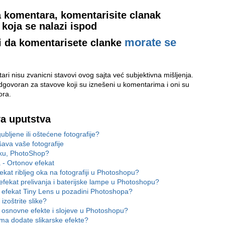
 komentara, komentarisite clanak
koja se nalazi ispod
morate se
i da komentarisete clanke
ri nisu zvanicni stavovi ovog sajta već subjektivna mišljenja.
odgovoran za stavove koji su iznešeni u komentarima i oni su
ora.
va uputstva
ubljene ili oštećene fotografije?
ava vaše fotografije
iku, PhotoShop?
a - Ortonov efekat
ekat ribljeg oka na fotografiji u Photoshopu?
efekat prelivanja i baterijske lampe u Photoshopu?
 efekat Tiny Lens u pozadini Photoshopa?
izoštrite slike?
 osnovne efekte i slojeve u Photoshopu?
ama dodate slikarske efekte?