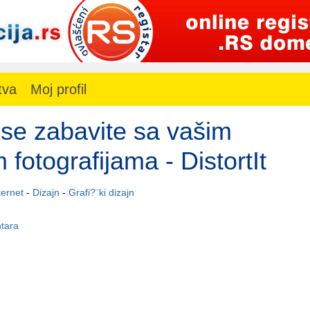
tva
Moj profil
se zabavite sa vašim
m fotografijama - DistortIt
ternet
-
Dizajn
-
Grafi?¨ki dizajn
tara