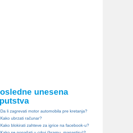
osledne unesena
putstva
Da li zagrevati motor automobila pre kretanja?
Kako ubrzati računar?
Kako blokirati zahteve za igrice na facebook-u?
Kako se ponašati u crkvi (hramu, manastiru)?