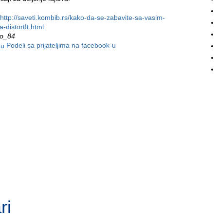
http://saveti.kombib.rs/kako-da-se-zabavite-sa-vasim-
a-distortIt.html
vo_84
Podeli sa prijateljima na facebook-u
ri