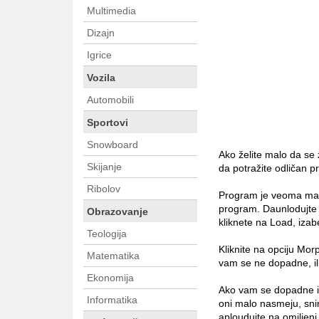
Multimedia
Dizajn
Igrice
Vozila
Automobili
Sportovi
Snowboard
Ako želite malo da se
Skijanje
da potražite odličan p
Ribolov
Program je veoma mali 
program. Daunlodujte g
Obrazovanje
kliknete na Load, izab
Teologija
Kliknite na opciju Morp
Matematika
vam se ne dopadne, ili
Ekonomija
Ako vam se dopadne izob
Informatika
oni malo nasmeju, snim
aploudujte na omiljeni 