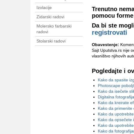
Izolacije
Trenutno nema
pomocu forme 
Zidarski radovi
Da bi ste mogl
Molersko farbarski
registrovati
radovi
Stolarski radovi
Obavestenje:
Komenta
Sajt Uputstva.rs nije 
vlasništvo njihovih aut
Pogledajte i o
Kako da spasite izg
Photoscape poboljš
Kako da isečete sl
Digitalna fotografij
Kako da kreirate ef
Kako da primenite 
Kako da upotrebite
Kako da opsečete i 
Kako da upotrebite
Kako da fotografij