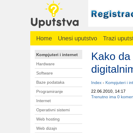
Home
Unesi uputstvo
Trazi uputs
Kako da 
Kompjuteri i internet
Hardware
digitalni
Software
Baze podataka
Index
-
Kompjuteri i in
22.06.2010, 14:17
Programiranje
Trenutno ima 0 komen
Internet
Operativni sistemi
Web hosting
Web dizajn