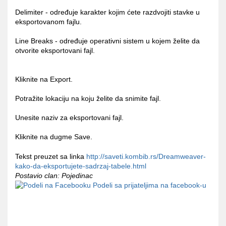
Delimiter - određuje karakter kojim ćete razdvojiti stavke u
eksportovanom fajlu.
Line Breaks - određuje operativni sistem u kojem želite da
otvorite eksportovani fajl.
Kliknite na Export.
Potražite lokaciju na koju želite da snimite fajl.
Unesite naziv za eksportovani fajl.
Kliknite na dugme Save.
Tekst preuzet sa linka
http://saveti.kombib.rs/Dreamweaver-
kako-da-eksportujete-sadrzaj-tabele.html
Postavio clan: Pojedinac
Podeli sa prijateljima na facebook-u