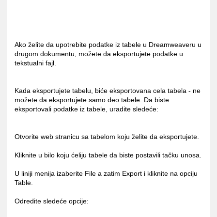
Ako želite da upotrebite podatke iz tabele u Dreamweaveru u
drugom dokumentu, možete da eksportujete podatke u
tekstualni fajl.
Kada eksportujete tabelu, biće eksportovana cela tabela - ne
možete da eksportujete samo deo tabele. Da biste
eksportovali podatke iz tabele, uradite sledeće:
Otvorite web stranicu sa tabelom koju želite da eksportujete.
Kliknite u bilo koju ćeliju tabele da biste postavili tačku unosa.
U liniji menija izaberite File a zatim Export i kliknite na opciju
Table.
Odredite sledeće opcije: