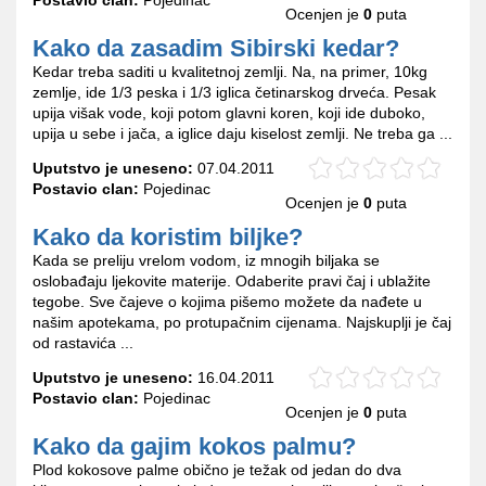
Ocenjen je
0
puta
Kako da zasadim Sibirski kedar?
Kedar treba saditi u kvalitetnoj zemlji. Na, na primer, 10kg
zemlje, ide 1/3 peska i 1/3 iglica četinarskog drveća. Pesak
upija višak vode, koji potom glavni koren, koji ide duboko,
upija u sebe i jača, a iglice daju kiselost zemlji. Ne treba ga ...
Uputstvo je uneseno:
07.04.2011
Postavio clan:
Pojedinac
Ocenjen je
0
puta
Kako da koristim biljke?
Kada se preliju vrelom vodom, iz mnogih biljaka se
oslobađaju ljekovite materije. Odaberite pravi čaj i ublažite
tegobe. Sve čajeve o kojima pišemo možete da nađete u
našim apotekama, po protupačnim cijenama. Najskuplji je čaj
od rastavića ...
Uputstvo je uneseno:
16.04.2011
Postavio clan:
Pojedinac
Ocenjen je
0
puta
Kako da gajim kokos palmu?
Plod kokosove palme obično je težak od jedan do dva