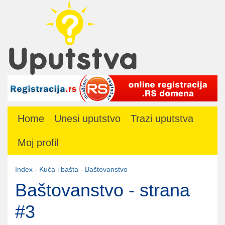
Home
Unesi uputstvo
Trazi uputstva
Moj profil
Index
-
Kuća i bašta
-
Baštovanstvo
Baštovanstvo - strana
#3