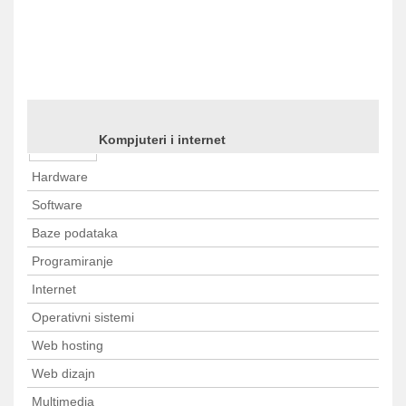
Predhodna <
1
2
3
4
5
6
.
.
49
Kompjuteri i internet
> Sledeca
Hardware
Software
Baze podataka
Programiranje
Internet
Operativni sistemi
Web hosting
Web dizajn
Multimedia