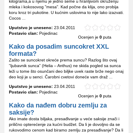
kilograma,a u njemu je jedno seme u hranljivom okruženju
mleka i kokosovog "mesa". Kad počne da klija, ono probija
koru kroz tri pukotine. U kućnim uslovima to nije lako izazvati.
Cocos ...
Uputstvo je uneseno:
23.04.2011
Postavio clan:
Pojedinac
Ocenjen je
0
puta
Kako da posadim suncokret XXL
formata?
Zašto se suncokret okreće prema suncu? Razlog što ovaj
“ljubavnik sunca” (Helia – Anthus) ne skida pogled sa sunca
leži u tome što osunčani deo biljke uvek raste brže nego onaj
deo koji je u senci. Čarobni cvetovi doneće vam draž ...
Uputstvo je uneseno:
23.04.2011
Postavio clan:
Pojedinac
Ocenjen je
0
puta
Kako da nađem dobru zemlju za
saksije?
Ako imate dosta biljaka, presađivanje u veće saksije znači i
prilično opterećenje za kućni budžet. Da li je dovoljno da se
rukovodimo cenom kad biramo zemlju za presađivanje? Da li