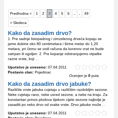
Predhodna <
1
2
3
4
5
6
.
.
49
> Sledeca
Kako da zasadim drvo?
1. Pre sadnje listopadnog i zimzelenog drveća kopaju se
jame dubine oko 80 centimetara i širine metar do 1,20
metara, pri čemu se vodi računa da korenov vrat ne bude
zatrpan ili ogoljen. 2. Pre kopanje odstranjujemo otpatke
razne vrste, koji ...
Uputstvo je uneseno:
07.04.2011
Postavio clan:
Pojedinac
Ocenjen je
0
puta
Kako da zasadim drvo jabuke?
Različite vrste jabuka cvjetaju u različitim razdobljim sezone.
Neke cvjetaju rano, neke usred sezone, a neke na kraju. Za
konstantan prinos plodova tijekom cijele sezone najbolje je
zasaditi po neko drvo od svake vrste. Drvo jabuke može ...
Uputstvo je uneseno:
07.04.2011
Postavio clan:
Pojedinac