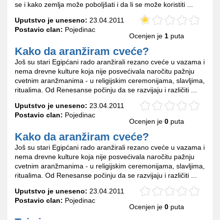
se i kako zemlja može poboljšati i da li se može koristiti ...
Uputstvo je uneseno:
23.04.2011
Postavio clan:
Pojedinac
Ocenjen je
1
puta
Kako da aranžiram cveće?
Još su stari Egipćani rado aranžirali rezano cveće u vazama i
nema drevne kulture koja nije posvećivala naročitu pažnju
cvetnim aranžmanima - u religijskim ceremonijama, slavljima,
ritualima. Od Renesanse počinju da se razvijaju i različiti ...
Uputstvo je uneseno:
23.04.2011
Postavio clan:
Pojedinac
Ocenjen je
0
puta
Kako da aranžiram cveće?
Još su stari Egipćani rado aranžirali rezano cveće u vazama i
nema drevne kulture koja nije posvećivala naročitu pažnju
cvetnim aranžmanima - u religijskim ceremonijama, slavljima,
ritualima. Od Renesanse počinju da se razvijaju i različiti ...
Uputstvo je uneseno:
23.04.2011
Postavio clan:
Pojedinac
Ocenjen je
0
puta