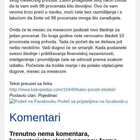
da bi vam ovih 98 procenata bilo dovoljno. Ovo će vam
veoma brzo preći u naviku, moći ćete bez razmišljanja i s
lakoćom da živite od 98 procenata onoga što zarađujete.
Onda će te mesec za mesecom podizati nivo štednje za
jedan procenat. Do kraja godine ćete verovatno štedeti 10
procenata svog prihoda. Tada će početi da se dešava još
nešto neobično. Vaši dugovi će se smanjiti. Kada postanete
svesni štednje i približavanja finansiskoj nezavisnosti,
inteligentnije i promišljnije ćete se odnositi prema svakom
izdatku. Počećete da trošite manje i da polako otplaćujete
dugove, mesec za mesecom.
Tekst preuzet sa linka
http://www.kakopedija.com/10448/kako-poceti-stedeti/
Postavio clan: Pojedinac
Podeli sa prijateljima na facebook-u
Komentari
Trenutno nema komentara,