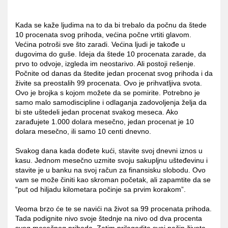
Kada se kaže ljudima na to da bi trebalo da počnu da štede
10 procenata svog prihoda, većina počne vrtiti glavom.
Većina potroši sve što zaradi. Većina ljudi je takođe u
dugovima do guše. Ideja da štede 10 procenata zarade, da
prvo to odvoje, izgleda im neostarivo. Ali postoji rešenje.
Počnite od danas da štedite jedan procenat svog prihoda i da
živite sa preostalih 99 procenata. Ovo je prihvatljiva svota.
Ovo je brojka s kojom možete da se pomirite. Potrebno je
samo malo samodiscipline i odlaganja zadovoljenja želja da
bi ste uštedeli jedan procenat svakog meseca. Ako
zarađujete 1.000 dolara mesečno, jedan procenat je 10
dolara mesečno, ili samo 10 centi dnevno.
Svakog dana kada dođete kući, stavite svoj dnevni iznos u
kasu. Jednom mesečno uzmite svoju sakupljnu ušteđevinu i
stavite je u banku na svoj račun za finansisku slobodu. Ovo
vam se može činiti kao skroman početak, ali zapamtite da se
“put od hiljadu kilometara počinje sa prvim korakom”.
Veoma brzo će te se navići na život sa 99 procenata prihoda.
Tada podignite nivo svoje štednje na nivo od dva procenta
svog mesečnog prihoda. Zatim prilagodite svoj način života