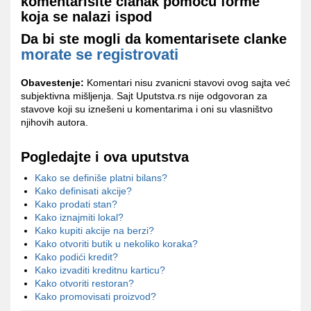
komentarisite clanak pomocu forme
koja se nalazi ispod
Da bi ste mogli da komentarisete clanke
morate se registrovati
Obavestenje:
Komentari nisu zvanicni stavovi ovog sajta već
subjektivna mišljenja. Sajt Uputstva.rs nije odgovoran za
stavove koji su iznešeni u komentarima i oni su vlasništvo
njihovih autora.
Pogledajte i ova uputstva
Kako se definiše platni bilans?
Kako definisati akcije?
Kako prodati stan?
Kako iznajmiti lokal?
Kako kupiti akcije na berzi?
Kako otvoriti butik u nekoliko koraka?
Kako podići kredit?
Kako izvaditi kreditnu karticu?
Kako otvoriti restoran?
Kako promovisati proizvod?