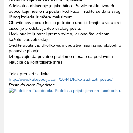
Adekvatno oblačenje je jako bitno. Pravite razliku između
odeće koju nosite na poslu i kod kuće. Trudite se da iz svog
ličnog izgleda izvučete maksimum.
Obavite sav posao koji je potrebno uraditi. Imajte u vidu da i
čišćenje predstavlja deo svakog posla.
Uvek budite ljubazni prema svima, jer ono što jednom
kažete, zauvek ostaje.
Sledite uputstva. Ukoliko vam uputstva nisu jasna, slobodno
postavite pitanja.
Izbegavajte da privatne probleme mešate sa poslovnim.
Naučite da kontrolišete stres.
Tekst preuzet sa linka
http://www.kakopedija.com/10441/kako-zadrzati-posao/
Postavio clan: Pojedinac
Podeli sa prijateljima na facebook-u