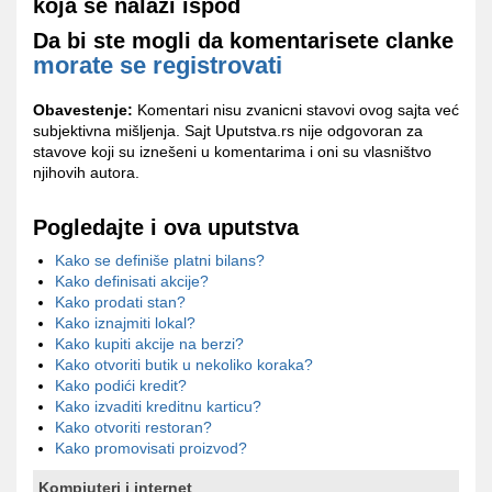
koja se nalazi ispod
Da bi ste mogli da komentarisete clanke
morate se registrovati
Obavestenje:
Komentari nisu zvanicni stavovi ovog sajta već
subjektivna mišljenja. Sajt Uputstva.rs nije odgovoran za
stavove koji su iznešeni u komentarima i oni su vlasništvo
njihovih autora.
Pogledajte i ova uputstva
Kako se definiše platni bilans?
Kako definisati akcije?
Kako prodati stan?
Kako iznajmiti lokal?
Kako kupiti akcije na berzi?
Kako otvoriti butik u nekoliko koraka?
Kako podići kredit?
Kako izvaditi kreditnu karticu?
Kako otvoriti restoran?
Kako promovisati proizvod?
Kompjuteri i internet