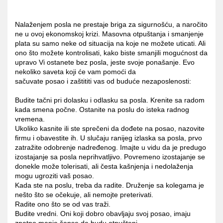
Nalaženjem posla ne prestaje briga za sigurnošću, a naročito
ne u ovoj ekonomskoj krizi. Masovna otpuštanja i smanjenje
plata su samo neke od situacija na koje ne možete uticati. Ali
ono što možete kontrolisati, kako biste smanjili mogućnost da
upravo Vi ostanete bez posla, jeste svoje ponašanje. Evo
nekoliko saveta koji će vam pomoći da
sačuvate posao i zaštititi vas od buduće nezaposlenosti:
Budite tačni pri dolasku i odlasku sa posla. Krenite sa radom
kada smena počne. Ostanite na poslu do isteka radnog
vremena.
Ukoliko kasnite ili ste sprečeni da dođete na posao, nazovite
firmu i obavestite ih. U slučaju ranijeg izlaska sa posla, prvo
zatražite odobrenje nadređenog. Imajte u vidu da je predugo
izostajanje sa posla neprihvatljivo. Povremeno izostajanje se
donekle može tolerisati, ali česta kašnjenja i nedolaženja
mogu ugroziti vaš posao.
Kada ste na poslu, treba da radite. Druženje sa kolegama je
nešto što se očekuje, ali nemojte preterivati.
Radite ono što se od vas traži.
Budite vredni. Oni koji dobro obavljaju svoj posao, imaju
znatno manje šanse da budu otpušteni.