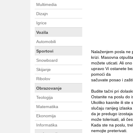
Multimedia
Dizajn
Igrice
Vozila
Automobili
Sportovi
Nalaženjem posla ne p
krizi. Masovna otpušta
Snowboard
možete uticati. Ali on
upravo Vi ostanete bez
Skijanje
pomoći da
Ribolov
sačuvate posao i zašti
Obrazovanje
Budite tačni pri dola
Ostanite na poslu do 
Teologija
Ukoliko kasnite ili ste
Matematika
slučaju ranijeg izlask
da je predugo izostaja
Ekonomija
može tolerisati, ali č
Informatika
Kada ste na poslu, tre
nemojte preterivati.