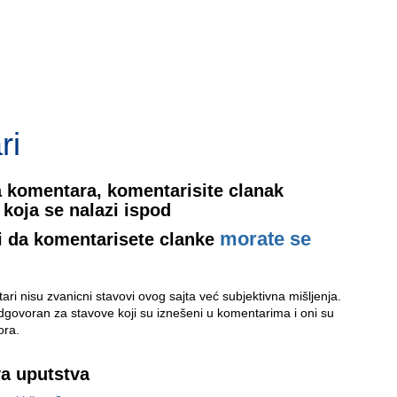
ri
 komentara, komentarisite clanak
koja se nalazi ispod
morate se
i da komentarisete clanke
ri nisu zvanicni stavovi ovog sajta već subjektivna mišljenja.
odgovoran za stavove koji su iznešeni u komentarima i oni su
ora.
va uputstva