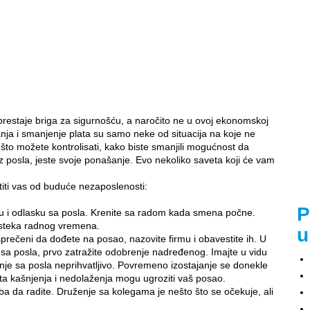
restaje briga za sigurnošću, a naročito ne u ovoj ekonomskoj
nja i smanjenje plata su samo neke od situacija na koje ne
o što možete kontrolisati, kako biste smanjili mogućnost da
 posla, jeste svoje ponašanje. Evo nekoliko saveta koji će vam
titi vas od buduće nezaposlenosti:
P
sku i odlasku sa posla. Krenite sa radom kada smena počne.
isteka radnog vremena.
u
 sprečeni da dođete na posao, nazovite firmu i obavestite ih. U
a sa posla, prvo zatražite odobrenje nadređenog. Imajte u vidu
nje sa posla neprihvatljivo. Povremeno izostajanje se donekle
esta kašnjenja i nedolaženja mogu ugroziti vaš posao.
ba da radite. Druženje sa kolegama je nešto što se očekuje, ali