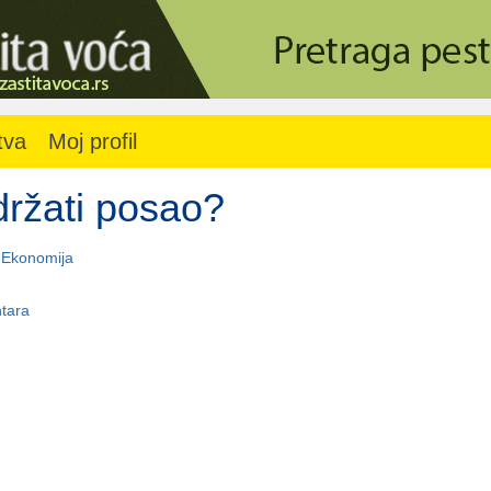
tva
Moj profil
ržati posao?
-
Ekonomija
tara