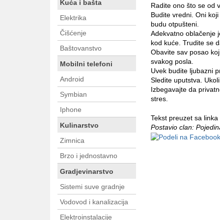
Kuća i bašta
Radite ono što se od v
Budite vredni. Oni koj
Elektrika
budu otpušteni.
Čišćenje
Adekvatno oblačenje je
kod kuće. Trudite se 
Baštovanstvo
Obavite sav posao koji
svakog posla.
Mobilni telefoni
Uvek budite ljubazni 
Android
Sledite uputstva. Ukol
Izbegavajte da privat
Symbian
stres.
Iphone
Tekst preuzet sa linka
Kulinarstvo
Postavio clan: Pojedi
Zimnica
Brzo i jednostavno
Gradjevinarstvo
Sistemi suve gradnje
Vodovod i kanalizacija
Elektroinstalacije