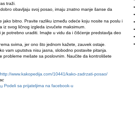
as traži.
i dobro obavljaju svoj posao, imaju znatno manje šanse da
 jako bitno. Pravite razliku između odeće koju nosite na poslu i
da iz svog ličnog izgleda izvučete maksimum.
 je potrebno uraditi. Imajte u vidu da i čišćenje predstavlja deo
prema svima, jer ono što jednom kažete, zauvek ostaje.
iko vam uputstva nisu jasna, slobodno postavite pitanja.
ne probleme mešate sa poslovnim. Naučite da kontrolišete
http://www.kakopedija.com/10441/kako-zadrzati-posao/
nac
Podeli sa prijateljima na facebook-u