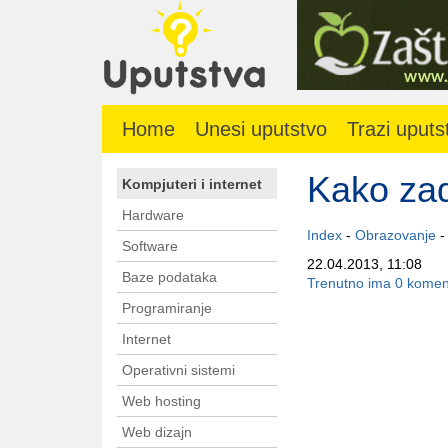
Home
Unesi uputstvo
Trazi uputs
Kako zad
Kompjuteri i internet
Hardware
Index
-
Obrazovanje
Software
22.04.2013, 11:08
Baze podataka
Trenutno ima 0 komen
Programiranje
Internet
Operativni sistemi
Web hosting
Web dizajn