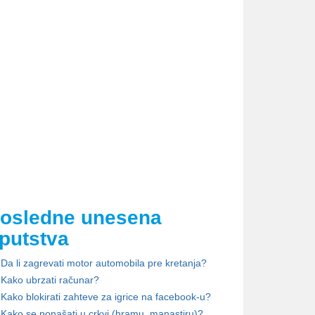
osledne unesena
putstva
Da li zagrevati motor automobila pre kretanja?
Kako ubrzati računar?
Kako blokirati zahteve za igrice na facebook-u?
Kako se ponašati u crkvi (hramu, manastiru)?