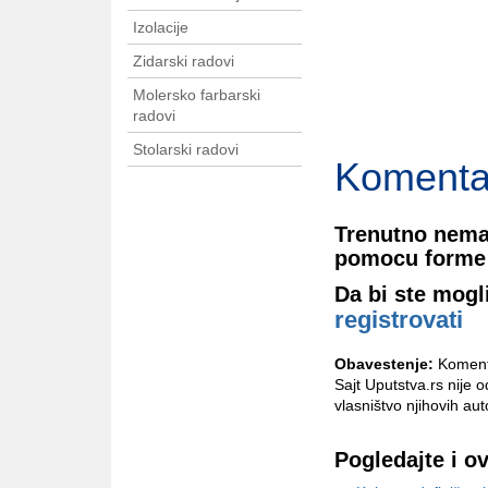
Izolacije
Zidarski radovi
Molersko farbarski
radovi
Stolarski radovi
Komenta
Trenutno nema
pomocu forme 
Da bi ste mogl
registrovati
Obavestenje:
Komenta
Sajt Uputstva.rs nije 
vlasništvo njihovih aut
Pogledajte i o