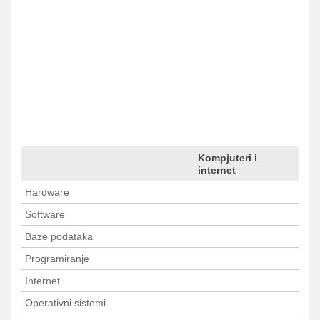
Kompjuteri i
1
2
3
4
.
.
40
> Sledeca
internet
Hardware
Software
Baze podataka
Programiranje
Internet
Operativni sistemi