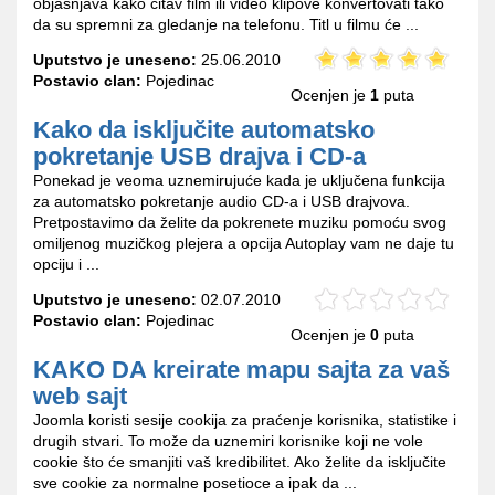
objašnjava kako čitav film ili video klipove konvertovati tako
da su spremni za gledanje na telefonu. Titl u filmu će ...
Uputstvo je uneseno:
25.06.2010
Postavio clan:
Pojedinac
Ocenjen je
1
puta
Kako da isključite automatsko
pokretanje USB drajva i CD-a
Ponekad je veoma uznemirujuće kada je uključena funkcija
za automatsko pokretanje audio CD-a i USB drajvova.
Pretpostavimo da želite da pokrenete muziku pomoću svog
omiljenog muzičkog plejera a opcija Autoplay vam ne daje tu
opciju i ...
Uputstvo je uneseno:
02.07.2010
Postavio clan:
Pojedinac
Ocenjen je
0
puta
KAKO DA kreirate mapu sajta za vaš
web sajt
Joomla koristi sesije cookija za praćenje korisnika, statistike i
drugih stvari. To može da uznemiri korisnike koji ne vole
cookie što će smanjiti vaš kredibilitet. Ako želite da isključite
sve cookie za normalne posetioce a ipak da ...