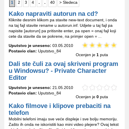
1
2
3
4
.
.
40
> Sledeca
Kako napraviti autorun na cd?
Kliknite desnim klikom pa stavite new-text document, i onda
na taj fajl stavite rename u autorun.inf. Udjete u taj fajl pa
napisite [autorun] pa pritisnite enter, pa open = onaj fajl koji
cete da stavite da se pokrene, na primjer open = ...
Uputstvo je uneseno:
03.05.2010
Postavio clan:
Uputstvo_84
Ocenjen je
1
puta
Dali ste čuli za ovaj skriveni program
u Windowsu? - Private Character
Editor
Uputstvo je uneseno:
21.05.2010
Postavio clan:
Uputstvo_84
Ocenjen je
0
puta
Kako filmove i klipove prebaciti na
telefon
Mobilni telefoni imaju sve veće displeje i sve bolju memoriju.
Zašto ih onda ne iskoristiti kao mini video plejere? Ovaj tekst