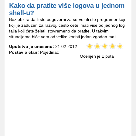
Kako da pratite više logova u jednom
shell-u?
Bez obzira da li ste odgovorni za server ili ste programer koji
koji je zadužen za razvoj, često ćete imati više od jednog log
fajla koji ćete želeti istovremeno da pratite. U takvim
situacijama biće vam od velike koristi jedan zgodan mali ...
Uputstvo je uneseno:
21.02.2012
Postavio clan:
Pojedinac
Ocenjen je
1
puta