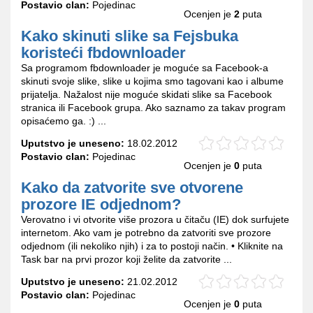
Postavio clan:
Pojedinac
Ocenjen je
2
puta
Kako skinuti slike sa Fejsbuka
koristeći fbdownloader
Sa programom fbdownloader je moguće sa Facebook-a
skinuti svoje slike, slike u kojima smo tagovani kao i albume
prijatelja. Nažalost nije moguće skidati slike sa Facebook
stranica ili Facebook grupa. Ako saznamo za takav program
opisaćemo ga. :) ...
Uputstvo je uneseno:
18.02.2012
Postavio clan:
Pojedinac
Ocenjen je
0
puta
Kako da zatvorite sve otvorene
prozore IE odjednom?
Verovatno i vi otvorite više prozora u čitaču (IE) dok surfujete
internetom. Ako vam je potrebno da zatvoriti sve prozore
odjednom (ili nekoliko njih) i za to postoji način. • Kliknite na
Task bar na prvi prozor koji želite da zatvorite ...
Uputstvo je uneseno:
21.02.2012
Postavio clan:
Pojedinac
Ocenjen je
0
puta