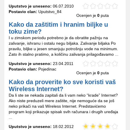
Uputstvo je uneseno:
06.07.2010
Postavio clan:
Uputstvo_84
Ocenjen je
0
puta
Kako da zaštitim i hranim biljke u
toku zime?
I u zimskom periodu potrebno je da obratite pažnju na
zalivanje, ishranu i ostalu negu biljaka. Zalivanje biljaka Po
pravilu, biljke u jesen smanjuju potrošnju vode na minimum.
Zato ih stalno pratimo, a količinu zalivanja prilagođavamo ...
Uputstvo je uneseno:
23.04.2011
Postavio clan:
Pojedinac
Ocenjen je
0
puta
Kako da proverite ko sve koristi vaš
Wireless Internet?
Da li ste se nekada zapitali da li vam neko “krade” Internet?
Ako niste preduzeli mere zaštite, nije nemoguće da se još
neko prikači na vaš Wireless Internet. Predstavićemo
program koji prikazuje spisak svih računara i drugih uređaja
...
Uputstvo je uneseno:
18.02.2012